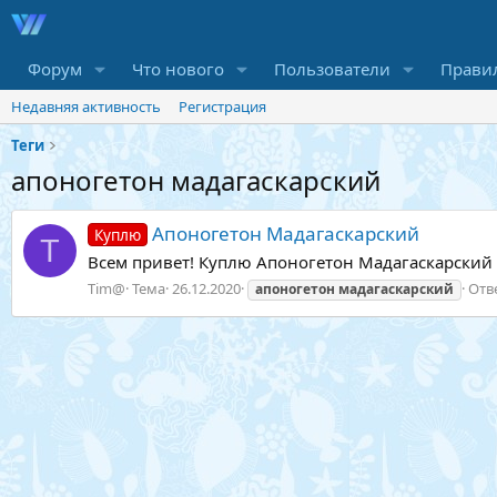
Форум
Что нового
Пользователи
Прави
Недавняя активность
Регистрация
Теги
апоногетон мадагаскарский
Апоногетон Мадагаскарский
Куплю
T
Всем привет! Куплю Апоногетон Мадагаскарский к
Tim@
Тема
26.12.2020
Отв
апоногетон
мадагаскарский