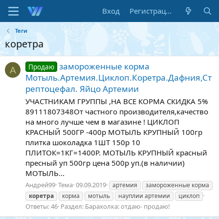
Вход
Регистрация
Теги
коретра
замороженные корма
Продаю
А
Мотыль.Артемия.Циклоп.Коретра.Дафния,Ст
рептоцефал. Яйцо Артемии
УЧАСТНИКАМ ГРУППЫ ,НА ВСЕ КОРМА СКИДКА 5%
89111807348От частного производителя,качество
на много лучше чем в магазине ! ЦИКЛОП
КРАСНЫЙ 500ГР -400р МОТЫЛЬ КРУПНЫЙ 100гр
плитка шоколадка 1ШТ 150р 10
ПЛИТОК=1КГ=1400Р. МОТЫЛЬ КРУПНЫЙ красный
пресный уп 500гр цена 500р уп.(в наличии)
МОТЫЛЬ...
Андрей99
Тема
09.09.2019
артемия
замороженные корма
коретра
корма
мотыль
науплии артемии
циклоп
Ответы: 46
Раздел:
Барахолка: отдаю- продаю!