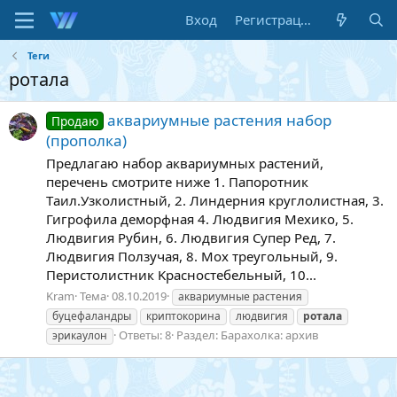
Вход
Регистрация
Теги
ротала
аквариумные растения набор
Продаю
(прополка)
Предлагаю набор аквариумных растений,
перечень смотрите ниже 1. Папоротник
Tаил.Узколистный, 2. Линдерния круглолистная, 3.
Гигрофила деморфная 4. Людвигия Мехико, 5.
Людвигия Pубин, 6. Людвигия Супер Ред, 7.
Людвигия Ползучая, 8. Мох треугольный, 9.
Пeриcтолиcтник Kраcноcтебeльный, 10...
Kram
Тема
08.10.2019
аквариумные растения
буцефаландры
криптокорина
людвигия
ротала
Ответы: 8
Раздел:
Барахолка: архив
эрикаулон