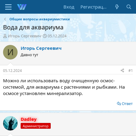
Вход
Регистрация
Общие вопросы аквариумистики
Вода для аквариума
А
Д
Игорь Сергеевич
05.12.2024
в
а
т
т
Игорь Сергеевич
И
о
а
Давно тут
р
н
т
а
е
ч
05.12.2024
#1
м
а
ы
л
Можно ли использовать воду очищенную осмос-
а
системой, для аквариума с растениями и рыбками. На
осмосе установлен минерализатор.
Ответ
Dadley
Администратор