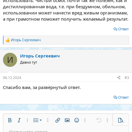
использовать. Чистый осмос почти так же полезен, как и
дистиллированная вода, т.е. при бездумном, обильном,
использовании может нанести вред живым организмам,
а при грамотном поможет получить желаемый результат.
Ответ
Игорь Сергеевич
Р
е
а
Игорь Сергеевич
к
И
ц
Давно тут
и
и
:
06.12.2024
#3
Спасибо вам, за развёрнутый ответ.
Ответ
Нумерованный список
Полужирный
Курсив
Дополнительные параметры...
Список
Дополнительные параметры...
Ссылка
Изображение
Смайлы
Дополнительные парам
Отменить
Дополнитель
Предв
Маркированный список
Напишите ответ...