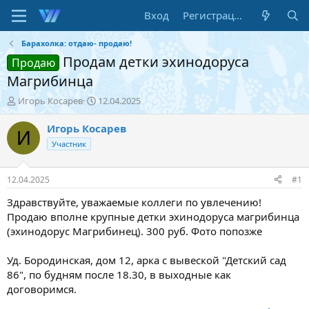
Вход
Регистрация
Барахолка: отдаю- продаю!
Продам детки эхинодоруса
Продаю
Магрибинца
А
Д
Игорь Косарев
12.04.2025
в
а
т
т
Игорь Косарев
И
о
а
Участник
р
н
т
а
е
ч
12.04.2025
#1
м
а
ы
л
Здравствуйте, уважаемые коллеги по увлечению!
а
Продаю вполне крупные детки эхинодоруса магрибинца
(эхинодорус Магрибинец). 300 руб. Фото попозже
Уд. Бородинская, дом 12, арка с вывеской "Детский сад
86", по будням после 18.30, в выходные как
договоримся.