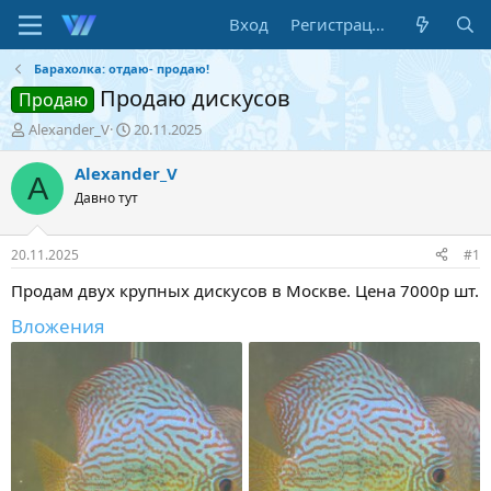
Вход
Регистрация
Барахолка: отдаю- продаю!
Продаю дискусов
Продаю
А
Д
Alexander_V
20.11.2025
в
а
т
т
Alexander_V
A
о
а
Давно тут
р
н
т
а
е
ч
20.11.2025
#1
м
а
ы
л
Продам двух крупных дискусов в Москве. Цена 7000р шт.
а
Вложения