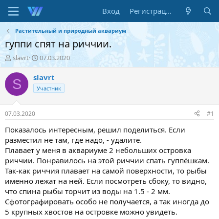
Вход
Регистрация
Растительный и природный аквариум
гуппи спят на риччии.
А
Д
slavrt
07.03.2020
в
а
т
т
slavrt
S
о
а
Участник
р
н
т
а
е
ч
07.03.2020
#1
м
а
ы
л
Показалось интересным, решил поделиться. Если
а
разместил не там, где надо, - удалите.
Плавает у меня в аквариуме 2 небольших островка
риччии. Понравилось на этой риччии спать гуппёшкам.
Так-как риччия плавает на самой поверхности, то рыбы
именно лежат на ней. Если посмотреть сбоку, то видно,
что спина рыбы торчит из воды на 1.5 - 2 мм.
Сфотографировать особо не получается, а так иногда до
5 крупных хвостов на островке можно увидеть.