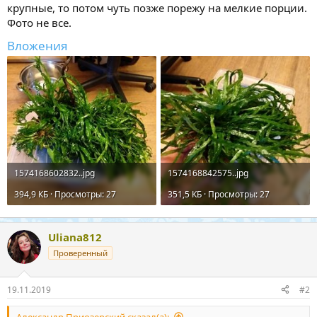
крупные, то потом чуть позже порежу на мелкие порции.
Фото не все.
Вложения
1574168602832..jpg
1574168842575..jpg
394,9 КБ · Просмотры: 27
351,5 КБ · Просмотры: 27
Uliana812
Проверенный
19.11.2019
#2
Александр Приозерский сказал(а):