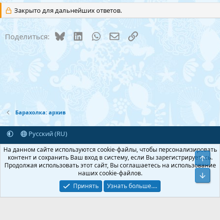
Закрыто для дальнейших ответов.
Bluesky
LinkedIn
WhatsApp
Электронная почта
Ссылка
Поделиться:
Барахолка: архив
Русский (RU)
Обратная связь
Условия и правила
На данном сайте используются cookie-файлы, чтобы персонализировать
Политика конфиденциальности
Помощь
Главная
R
контент и сохранить Ваш вход в систему, если Вы зарегистрируетесь.
Верх
S
Продолжая использовать этот сайт, Вы соглашаетесь на использование
S
наших cookie-файлов.
Add-ons by TeslaCloud ☁️
Низ
®
Перевод от Jumuro
Принять
Узнать больше....
Xenforo Theme
© by ©XenTR