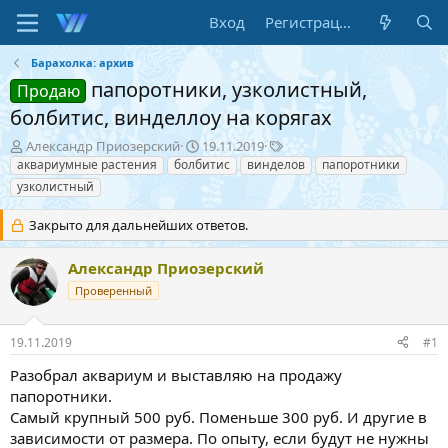
Вход
Регистрация
Барахолка: архив
папоротники, узколистный,
Продаю
болбитис, винделлоу на корягах
А
Д
Т
Александр Приозерский
19.11.2019
в
а
е
аквариумные растения
болбитис
винделов
папоротники
т
т
г
узколистный
о
а
и
р
н
Закрыто для дальнейших ответов.
т
а
е
ч
Александр Приозерский
м
а
ы
л
Проверенный
а
19.11.2019
#1
Разобрал аквариум и выставляю на продажу
папоротники.
Самый крупный 500 руб. Поменьше 300 руб. И другие в
зависимости от размера. По опыту, если будут не нужны