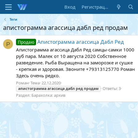
Вход
Регистрация
Теги
апистограмма агассица дабл ред продам
Апистограмма агассица Дабл Ред
Продаю
Р
Апистограмма агассица Дабл Ред самцы-самки 1000
руб пара. Малек от 10 августа 2020 Собственное
разведение. Рыба Выращена на заморозке и сушке
- крепкая и здоровая. Звоните +79313125770 Роман
Здесь очень редко.
Роман
Тема
22.12.2020
Ответы: 3
апистограмма
агассица
дабл
ред
продам
Раздел:
Барахолка: архив