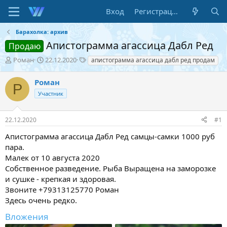
Вход
Регистрация
Барахолка: архив
Апистограмма агассица Дабл Ред
Продаю
А
Д
Т
Роман
22.12.2020
апистограмма агассица дабл ред продам
в
а
е
т
т
г
Роман
Р
о
а
и
Участник
р
н
т
а
е
ч
22.12.2020
#1
м
а
ы
л
Апистограмма агассица Дабл Ред самцы-самки 1000 руб
а
пара.
Малек от 10 августа 2020
Собственное разведение. Рыба Выращена на заморозке
и сушке - крепкая и здоровая.
Звоните +79313125770 Роман
Здесь очень редко.
Вложения