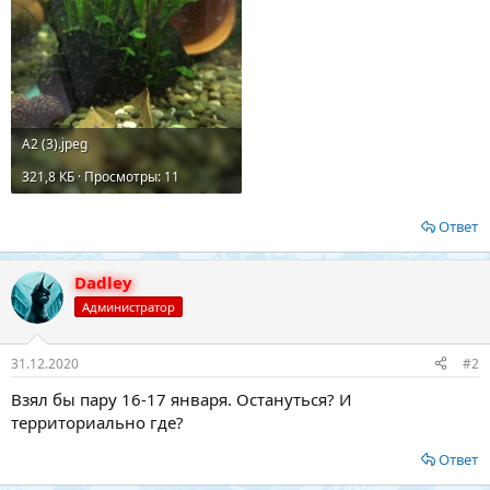
А2 (3).jpeg
321,8 КБ · Просмотры: 11
Ответ
Dadley
Администратор
31.12.2020
#2
Взял бы пару 16-17 января. Остануться? И
территориально где?
Ответ