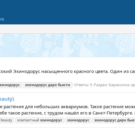
ла
ысокий Эхинодорус насыщенного красного цвета. Один из с
Ответы: 5
Раздел:
Барахолка: а
эхинодорус
эхинодорус
дарк
бьюти
eauty)
окое растение для небольших аквариумов. Такое растение 
е такое растение, с трудом нашёл его в Санкт-Петербурге. 
 beauty
компактный
эхинодорус
эхинодорус
эхинодорус
дарк
бью