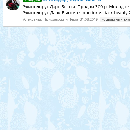
Эхинодорус Дарк Бьюти. Продам 300 р. Молодое ра
Эхинодорус-Дарк-Бьюти-echinodorus-dark-beauty.
Александр Приозерский
Тема
31.08.2019
компактный
эхи