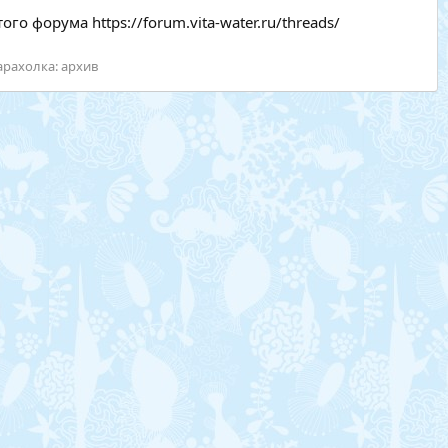
 форума https://forum.vita-water.ru/threads/
арахолка: архив