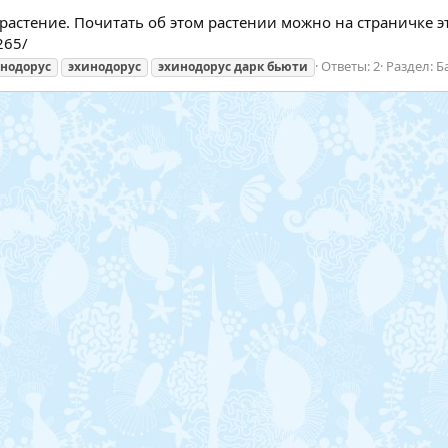
стение. Почитать об этом растении можно на страничке этого
265/
Ответы: 2
Раздел:
Б
нодорус
эхинодорус
эхинодорус
дарк
бьюти