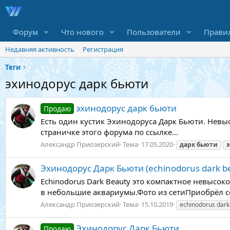
Форум
Что нового
Пользователи
Прави
Недавняя активность
Регистрация
Теги
эхинодорус дарк бьюти
эхинодорус дарк бьюти
Продаю
Есть один кустик Эхинодоруса Дарк Бьюти. Нев
страничке этого форума по ссылке...
Александр Приозерский
Тема
17.05.2020
дарк
бьюти
Эхинодорус Дарк Бьюти (echinodorus dark b
Echinodorus Dark Beauty это компактное невыс
в небольшие аквариумы.Фото из сетиПриобрёл себ
Александр Приозерский
Тема
15.10.2019
echinodorus dark
Эхинодорус Дарк Бьюти
Продаю