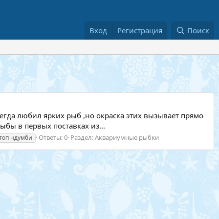
Вход
Регистрация
Поиск
сегда любил ярких рыб ,но окраска этих вызывает прямо
ыбы в первых поставках из...
Ответы: 0
Раздел:
Аквариумные рыбки
 топ ндумби