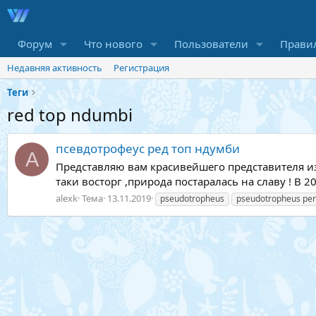
Форум
Что нового
Пользователи
Прави
Недавняя активность
Регистрация
Теги
red top ndumbi
псевдотрофеус ред топ ндумби
A
Представляю вам красивейшего представителя из 
таки восторг ,природа постаралась на славу ! В 
alexk
Тема
13.11.2019
pseudotropheus
pseudotropheus per