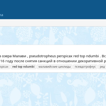
ла
озера Малави , pseudotropheus perspicax red top ndumbi . В
2016 году после снятия санкций в отношении декоративной р
spicax
red
top
ndumbi
малавийские цихлиды
псевдотрофеус
ред