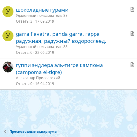
т
С
шоколадные гурами
ь
У
т
Удаленный пользователь 88
я
Ответы
3
17.09.2019
а
т
С
garra flavatra, panda garra, гарра
ь
У
т
радужная, радужный водорослеед.
я
а
Удаленный пользователь 88
т
Ответы
6
22.06.2019
ь
С
гуппи эндлера эль-тигре кампома
я
т
(campoma el-tigre)
а
Александр Приозерский
т
Ответы
0
16.04.2019
ь
я
Пресноводные аквариумы