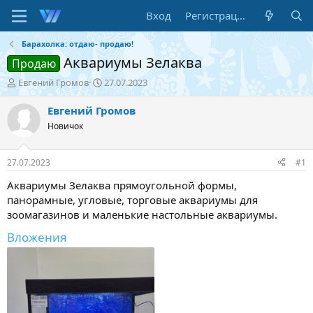
Вход
Регистрация
Барахолка: отдаю- продаю!
Аквариумы Зелаква
Продаю
А
Д
Евгений Громов
27.07.2023
в
а
т
т
Евгений Громов
о
а
Новичок
р
н
т
а
е
ч
27.07.2023
#1
м
а
ы
л
Аквариумы Зелаква прямоугольной формы,
а
панорамные, угловые, торговые аквариумы для
зоомагазинов и маленькие настольные аквариумы.
Вложения