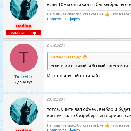
если 10мм оптивайт я бы выбрал его 
Не пишите спасибо, ставьте Like
- это навсе
Поддержать форум.
Dadley
Администратор
01.10.2021
T
Dadley сказал(а):
если 10мм оптивайт я бы выбрал его искл
И тот и другой оптивайт
TaHreHc
Давно тут
02.10.2021
тогда, учитывая объем, выбор и будет
критична, то безреберный вариант сам
Не пишите спасибо, ставьте Like
- это навсе
Поддержать форум.
Dadley