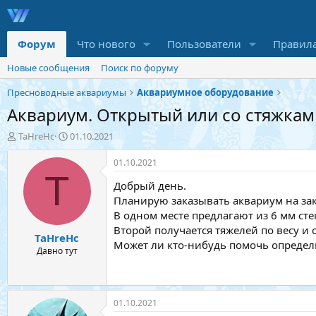
Форум
Что нового
Пользователи
Правил
Новые сообщения
Поиск по форуму
Пресноводные аквариумы
Аквариумное оборудование
Аквариум. Открытый или со стяжкам
А
Д
TaHreHc
01.10.2021
в
а
т
т
01.10.2021
о
а
T
Добрый день.
р
н
т
а
Планирую заказывать аквариум на за
е
ч
В одном месте предлагают из 6 мм стек
м
а
Второй получается тяжелей по весу и 
TaHreHc
ы
л
Может ли кто-нибудь помочь определ
а
Давно тут
01.10.2021