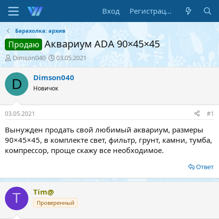
Вход
Регистрация
Барахолка: архив
Аквариум ADA 90×45×45
Продаю
А
Д
Dimson040
03.05.2021
в
а
т
т
Dimson040
D
о
а
Новичок
р
н
т
а
е
ч
03.05.2021
#1
м
а
ы
л
Вынужден продать свой любимый аквариум, размеры
а
90×45×45, в комплекте свет, фильтр, грунт, камни, тумба,
компрессор, проще скажу все необходимое.
Ответ
Tim@
T
Проверенный