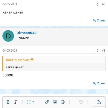
04.05.2021
#2
Какая цена?
Ответ
Dimson040
D
Новичок
04.05.2021
#3
Tim@ сказал(а):
Какая цена?
50000
Ответ
Нумерованный список
Полужирный
Курсив
Дополнительные параметры...
Список
Дополнительные параметры...
Ссылка
Изображение
Смайлы
Дополнительные парам
Отменить
Дополнитель
Предв