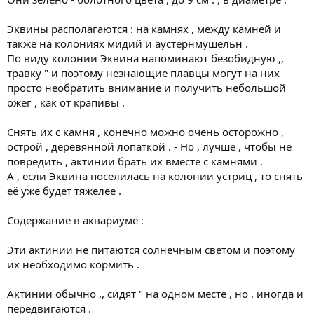
Эквины располагаются : на камнях , между камней и
также на колониях мидий и аустернмушельн .
По виду колонии Эквина напоминают безобидную ,,
травку " и поэтому незнающие плавцы могут на них
просто необратить внимание и получить небольшой
ожег , как от крапивы .
Снять их с камня , конечно можно очень осторожно ,
острой , деревянной лопаткой . - Но , лучше , чтобы не
повредить , актинии брать их вместе с камнями .
А , если Эквина поселилась на колонии устриц , то снять
её уже будет тяжелее .
Содержание в аквариуме :
Эти актинии не питаются солнечным светом и поэтому
их необходимо кормить .
Актинии обычно ,, сидят " на одном месте , но , иногда и
передвигаются .