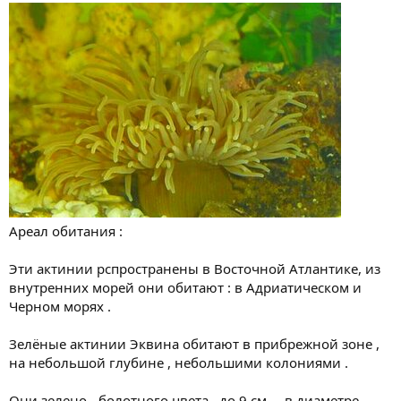
Ареал обитания :
Эти актинии рспространены в Восточной Атлантике, из
внутренних морей они обитают : в Адриатическом и
Черном морях .
Зелёные актинии Эквина обитают в прибрежной зоне ,
на небольшой глубине , небольшими колониями .
Они зелено - болотного цвета , до 9 см . , в диаметре .