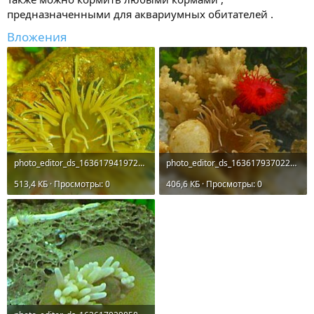
предназначенными для аквариумных обитателей .
Вложения
photo_editor_ds_1636179419726.jpg
photo_editor_ds_1636179370223.jpg
513,4 КБ · Просмотры: 0
406,6 КБ · Просмотры: 0