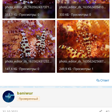
photo_editor_ds_1635624373713.jpg
photo_editor_ds_1635624354105.jpg
313,3 КБ · Просмотры: 0
333 КБ · Просмотры: 0
photo_editor_ds_1635624312326.jpg
photo_editor_ds_1635624256875.jpg
141,6 КБ · Просмотры: 0
249,9 КБ · Просмотры: 1
Ответ
baniwur
Проверенный
31.10.2021
#2