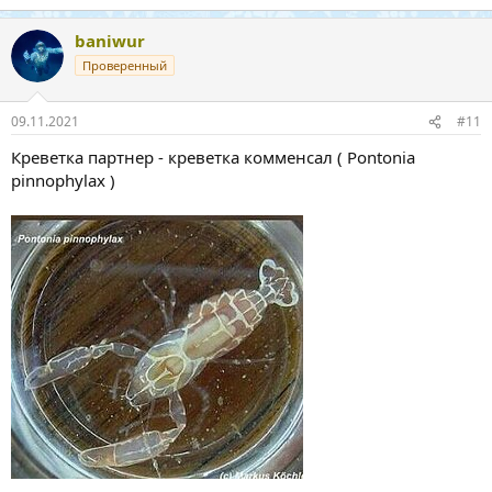
baniwur
Проверенный
09.11.2021
#11
Креветка партнер - креветка комменсал ( Pontonia
pinnophylax )