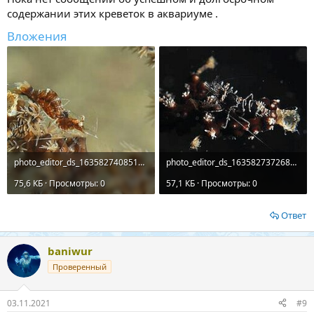
содержании этих креветок в аквариуме .
Вложения
photo_editor_ds_1635827408517.jpg
photo_editor_ds_1635827372680.jpg
75,6 КБ · Просмотры: 0
57,1 КБ · Просмотры: 0
Ответ
baniwur
Проверенный
03.11.2021
#9