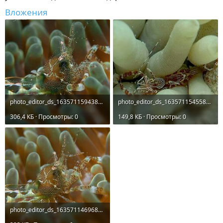
Вложения
photo_editor_ds_1635711594385.jpg
photo_editor_ds_1635711545587.jpg
306,4 КБ · Просмотры: 0
149,8 КБ · Просмотры: 0
photo_editor_ds_1635711469687.jpg