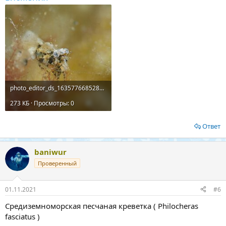
photo_editor_ds_1635776685281.jpg
273 КБ · Просмотры: 0
Ответ
baniwur
Проверенный
01.11.2021
#6
Средиземноморская песчаная креветка ( Philocheras
fasciatus )