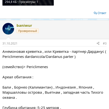
294,8 КБ · Просмотры: 1
Ответ
baniwur
Проверенный
31.10.2021
#3
Анемоновая креветка , или Креветка - партнер Дарданус (
Periclimenes dardanicola/Dardanus parter )
(семейство)> Periclimenes
Ареал обитания :
Бали , Борнео (Калимантан) , Индонезия , Япония ,
Маршалловы острова , Вьетнам , западная часть Тихого
океана .
Глубина обитания :5-25 метров .