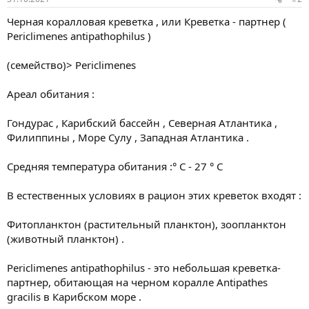
Черная коралловая креветка , или Креветка - партнер (
Periclimenes antipathophilus )
(семейство)> Periclimenes
Ареал обитания :
Гондурас , Карибский бассейн , Северная Атлантика ,
Филиппины , Море Сулу , Западная Атлантика .
Средняя температура обитания :° С - 27 ° С
В естественных условиях в рацион этих креветок входят :
Фитопланктон (растительный планктон), зоопланктон
(животный планктон) .
Periclimenes antipathophilus - это небольшая креветка-
партнер, обитающая на черном коралле Antipathes
gracilis в Карибском море .