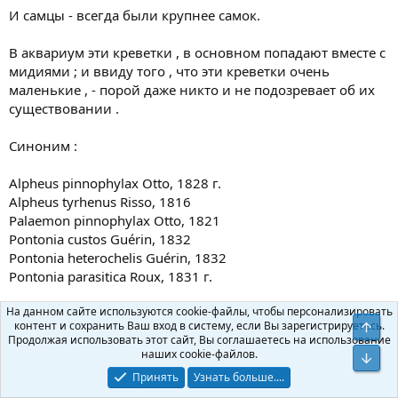
И самцы - всегда были крупнее самок.
В аквариум эти креветки , в основном попадают вместе с
мидиями ; и ввиду того , что эти креветки очень
маленькие , - порой даже никто и не подозревает об их
существовании .
Синоним :
Alpheus pinnophylax Otto, 1828 г.
Alpheus tyrhenus Risso, 1816
Palaemon pinnophylax Otto, 1821
Pontonia custos Guérin, 1832
Pontonia heterochelis Guérin, 1832
Pontonia parasitica Roux, 1831 г.
На данном сайте используются cookie-файлы, чтобы персонализировать
Содержание в аквариуме: пока нет сообщений об
контент и сохранить Ваш вход в систему, если Вы зарегистрируетесь.
успешном и долгосрочном содержании.
Продолжая использовать этот сайт, Вы соглашаетесь на использование
наших cookie-файлов.
Ответ
Принять
Узнать больше....