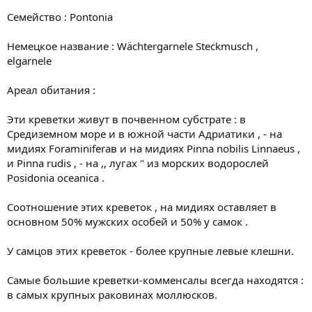
Семейство : Pontonia
Немецкое название : Wächtergarnele Steckmusch ,
elgarnele
Ареал обитания :
Эти креветки живут в почвенном субстрате : в
Средиземном море и в южной части Адриатики , - на
мидиях Foraminiferaв и на мидиях Pinna nobilis Linnaeus ,
и Pinna rudis , - на ,, лугах " из морских водорослей
Posidonia oceanica .
Соотношение этих креветок , на мидиях оставляет в
основном 50% мужских особей и 50% у самок .
У самцов этих креветок - более крупные левые клешни.
Самые большие креветки-комменсалы всегда находятся :
в самых крупных раковинах моллюсков.