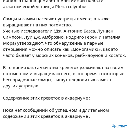
Pontonia manningi живёт в мантийной полости
атлантической устрицы Pteria colymbus .
Самцы и самки населяют устрицы вместе, а также
выращивают на них потомство.
Ученые-исследователи (Дж. Антонио Баэса, Лунден
Симпсон, Луи Дж. Амброзио, Родриго Герон и Наталия
Мора) утверждают, что обнаруженные парные
отношения можно описать как «моногамию», как это
часто бывает у морских коньков, рыб-клоунов и косаток.
В то время как самки этих креветок ухаживают за своим
потомством и выращивают его, в это время : некоторые
беспорядочные самцы, - ищут плодовитых самок в
других устрицах .
Содержание этих креветок в аквариуме :
Пока нет сообщений об успешном и длительном
содержании этих креветок в аквариуме .
Ответ