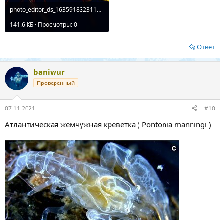
photo_editor_ds_1635918323117.jpg
141,6 КБ · Просмотры: 0
Ответ
baniwur
Проверенный
07.11.2021
#10
Атлантическая жемчужная креветка ( Pontonia manningi )