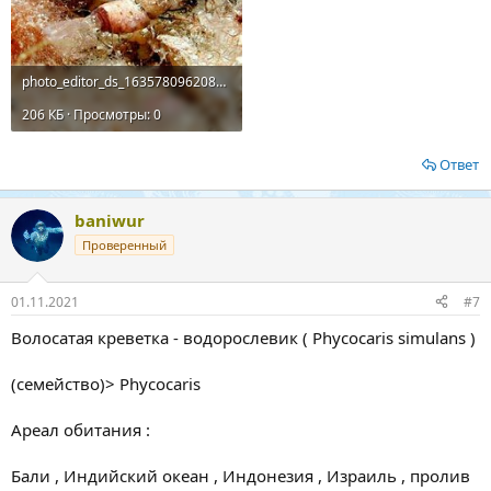
photo_editor_ds_1635780962080.jpg
206 КБ · Просмотры: 0
Ответ
baniwur
Проверенный
01.11.2021
#7
Волосатая креветка - водорослевик ( Phycocaris simulans )
(семейство)> Phycocaris
Ареал обитания :
Бали , Индийский океан , Индонезия , Израиль , пролив