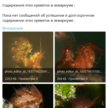
Содержание этих креветок в аквариуме :
Пока нет сообщений об успешном и долгосрочном
содержании этих креветок в аквариуме .
Вложения
photo_editor_ds_1635796230412.jpg
photo_editor_ds_1635796151650.jpg
229,9 КБ · Просмотры: 0
304 КБ · Просмотры: 0