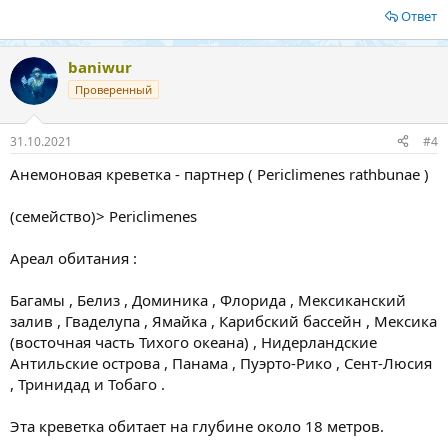
Ответ
baniwur
Проверенный
31.10.2021
#4
Анемоновая креветка - партнер ( Periclimenes rathbunae )
(семейство)> Periclimenes
Ареал обитания :
Багамы , Белиз , Доминика , Флорида , Мексиканский
залив , Гваделупа , Ямайка , Карибский бассейн , Мексика
(восточная часть Тихого океана) , Нидерландские
Антильские острова , Панама , Пуэрто-Рико , Сент-Люсия
, Тринидад и Тобаго .
Эта креветка обитает на глубине около 18 метров.