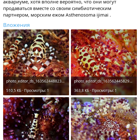
аквариуме, хотя вполне вероятно, что они могут
продаваться вместе со своим симбиотическим
партнером, морским ежом Asthenosoma ijimai .
Вложения
photo_editor_ds_1635624488238.jpg
photo_editor_ds_1635624458295.jpg
510,5 КБ · Просмотры: 1
363,8 КБ · Просмотры: 1