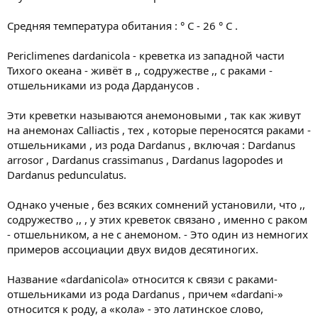
Средняя температура обитания : ° С - 26 ° С .
Periclimenes dardanicola - креветка из западной части
Тихого океана - живёт в ,, содружестве ,, с раками -
отшельниками из рода Дарданусов .
Эти креветки называются анемоновыми , так как живут
на анемонах Calliactis , тех , которые переносятся раками -
отшельниками , из рода Dardanus , включая : Dardanus
arrosor , Dardanus crassimanus , Dardanus lagopodes и
Dardanus pedunculatus.
Однако ученые , без всяких сомнений установили, что ,,
содружество ,, , у этих креветок связано , именно с раком
- отшельником, а не с анемоном. - Это один из немногих
примеров ассоциации двух видов десятиногих.
Название «dardanicola» относится к связи с раками-
отшельниками из рода Dardanus , причем «dardani-»
относится к роду, а «кола» - это латинское слово,