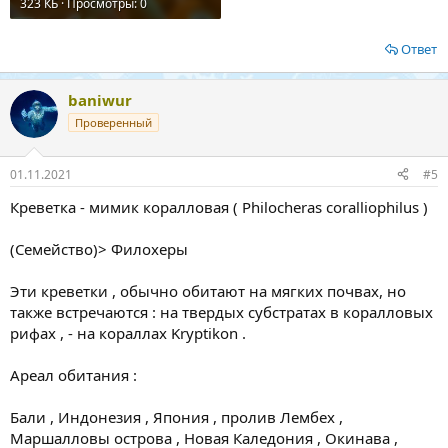
323 КБ · Просмотры: 0
Ответ
baniwur
Проверенный
01.11.2021
#5
Креветка - мимик коралловая ( Philocheras coralliophilus )
(Семейство)> Филохеры
Эти креветки , обычно обитают на мягких почвах, но
также встречаются : на твердых субстратах в коралловых
рифах , - на кораллах Kryptikon .
Ареал обитания :
Бали , Индонезия , Япония , пролив Лембех ,
Маршалловы острова , Новая Каледония , Окинава ,