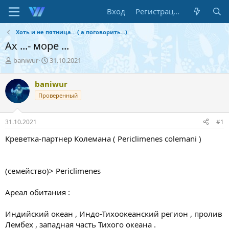
Вход
Регистрация
Хоть и не пятница... ( а поговорить...)
Ах ...- море ...
А
Д
baniwur
31.10.2021
в
а
т
т
baniwur
о
а
Проверенный
р
н
т
а
е
ч
31.10.2021
#1
м
а
ы
л
Креветка-партнер Колемана ( Periclimenes colemani )
а
(семейство)> Periclimenes
Ареал обитания :
Индийский океан , Индо-Тихоокеанский регион , пролив
Лембех , западная часть Тихого океана .