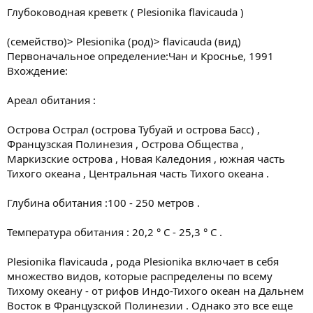
Глубоководная креветк ( Plesionika flavicauda )
(семейство)> Plesionika (род)> flavicauda (вид)
Первоначальное определение:Чан и Кроснье, 1991
Вхождение:
Ареал обитания :
Острова Острал (острова Тубуай и острова Басс) ,
Французская Полинезия , Острова Общества ,
Маркизские острова , Новая Каледония , южная часть
Тихого океана , Центральная часть Тихого океана .
Глубина обитания :100 - 250 метров .
Температура обитания : 20,2 ° С - 25,3 ° С .
Plesionika flavicauda , рода Plesionika включает в себя
множество видов, которые распределены по всему
Тихому океану - от рифов Индо-Тихого океан на Дальнем
Восток в Французской Полинезии . Однако это все еще