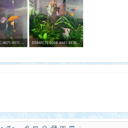
F8A26F5E-324C-4671-957C-839C1B120D2A.jpeg
D584FC7E-026B-4A61-BE3E-FBA795899EFD.jpeg
осмотры: 11
215,1 КБ · Просмотры: 11