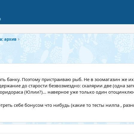
а
а: архив
ть банку. Поэтому пристраиваю рыб. Не в зоомагазин же и
ержание до старости безвозмездно: скалярии две (одна затя
коридораса (Юлии?)… наверное уже только один отоцинклюс
отреть себе бонусом что нибудь (какие то тесты нилпа , р