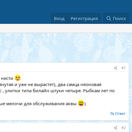
Вход
Регистрация
Поиск
#1
х нести
нутая и уже не вырастет), два самца неоновая
 , улитки типа билайн штуки четыре. Рыбкам лет по
азные мелочи для обслуживания аквы
)
Ответ
#2