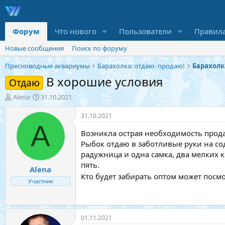
Форум
Что нового
Пользователи
Правил
Новые сообщения
Поиск по форуму
Пресноводные аквариумы
Барахолка: отдаю- продаю!
Барахолк
В хорошие условия
Отдаю
А
Д
Alena
31.10.2021
в
а
т
т
31.10.2021
о
а
A
р
н
Возникла острая необходимость прода
т
а
Рыбок отдаю в заботливые руки на сод
е
ч
радужница и одна самка, два мелких 
м
а
пять.
Alena
ы
л
Кто будет забирать оптом может посм
а
Участник
01.11.2021