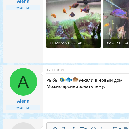
Alena
Участник
11D2B7AA-D38C-4BE6-9E5A-CD90CF71666D.jpeg
404,5 КБ · Просмотры: 11
385,1 КБ · Пр
12.11.2021
A
Рыбы
Уехали в новый дом.
Можно архивировать тему.
Alena
Участник