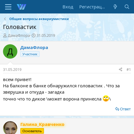
Вход
Регистрация
Общие вопросы аквариумистики
Головастик
А
Д
ДамаФлора
31.05.2019
в
а
т
т
ДамаФлора
Д
о
а
Участник
р
н
т
а
е
ч
31.05.2019
#1
м
а
ы
л
всем привет!
а
На балконе в банке обнаружился головастик . Что за
зверушка и откуда - загадка
точно что то дикое \может ворона принесла
\
Ответ
Галина_Кравченко
Основатель