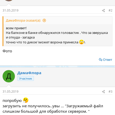
31.05.2019
#2
ДамаФлора сказал(а):
всем привет!
На балконе в банке обнаружился головастик . Что за зверушка
и откуда - загадка
точно что то дикое \может ворона принесла
\
Фото
Ответ
ДамаФлора
Д
Участник
31.05.2019
#3
попробую
загрузить не получилось..увы ... "Загружаемый файл
слишком большой для обработки сервером. "