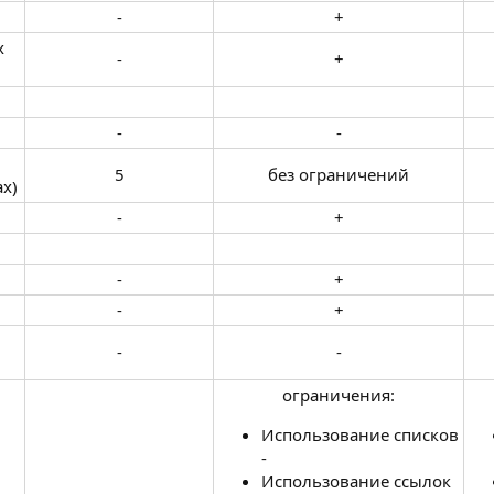
-​
+​
х
-​
+​
-​
-​
5​
без ограничений​
)​
-​
+​
-​
+​
-​
+​
-​
-​
ограничения:​
Использование списков
-
Использование ссылок