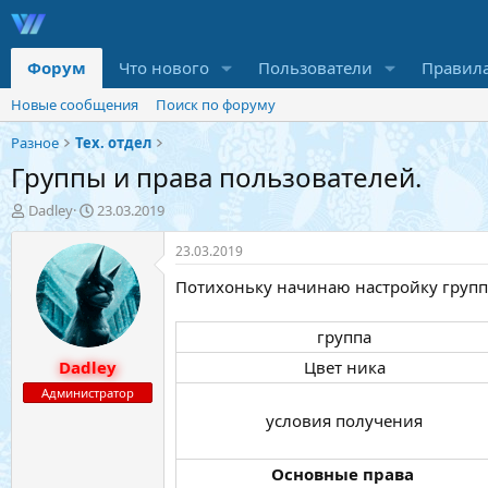
Форум
Что нового
Пользователи
Правил
Новые сообщения
Поиск по форуму
Разное
Тех. отдел
Группы и права пользователей.
А
Д
Dadley
23.03.2019
в
а
т
т
23.03.2019
о
а
Потихоньку начинаю настройку групп 
р
н
т
а
е
ч
группа​
м
а
Dadley
ы
л
Цвет ника​
а
Администратор
условия получения​
Основные права