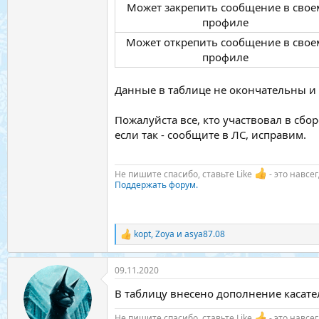
Может закрепить сообщение в свое
профиле​
Может открепить сообщение в свое
профиле​
Данные в таблице не окончательны и
Пожалуйста все, кто участвовал в сбо
если так - сообщите в ЛС, исправим.
Не пишите спасибо, ставьте Like
- это навсе
Поддержать форум.
kopt
,
Zoya
и
asya87.08
Р
е
а
09.11.2020
к
ц
В таблицу внесено дополнение касат
и
и
Не пишите спасибо, ставьте Like
- это навсе
: