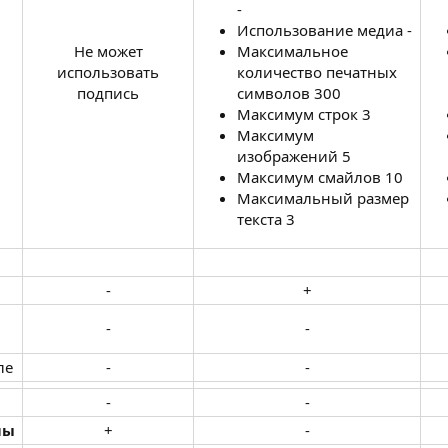
-
Использование медиа -
Не может
Максимальное
использовать
количество печатных
подпись​
символов 300
Максимум строк 3
Максимум
изображений 5
Максимум смайлов 10
Максимальный размер
текста 3
е
-​
+​
-​
-​
е​
-​
-​
-​
-​
мы
+​
-​