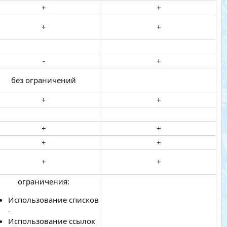
+​
+​
+​
+​
-​
+​
без ограничений​
+​
+​
+​
+​
+​
+​
+​
+​
ограничения:​
Использование списков
-
Использование ссылок