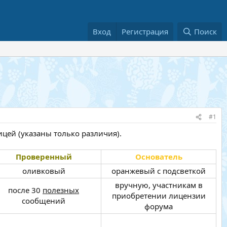
Вход
Регистрация
Поиск
#1
цей (указаны только различия).
Проверенный
Основатель
оливковый​
оранжевый с подсветкой​
вручную, участникам в
после 30
полезных
приобретении лицензии
сообщений​
форума​