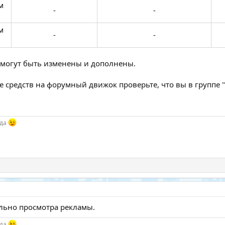
м
-​
-​
м
-​
-​
 могут быть изменены и дополнены.
ре средств на форумный движок проверьте, что вы в группе 
гда
ельно просмотра рекламы.
гда