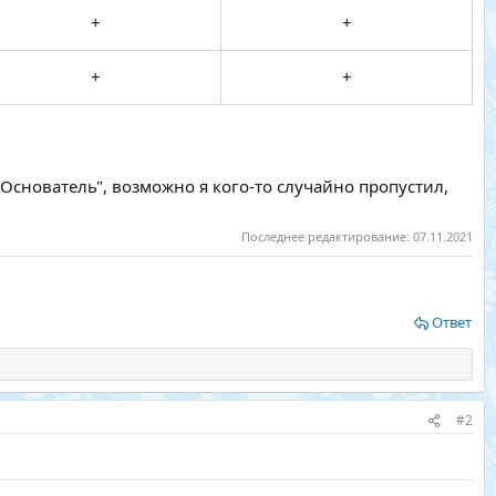
+​
+​
+​
+​
"Основатель", возможно я кого-то случайно пропустил,
Последнее редактирование:
07.11.2021
Ответ
#2