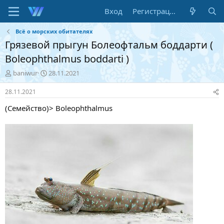
Вход
Регистрация
Всё о морских обитателях
Грязевой прыгун Болеофтальм боддарти (
Boleophthalmus boddarti )
А
Д
baniwur
28.11.2021
в
а
т
т
28.11.2021
о
а
(Семейство)> Boleophthalmus
р
н
т
а
е
ч
м
а
ы
л
а