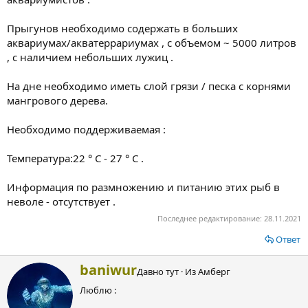
Прыгунов необходимо содержать в больших
аквариумах/акватеррариумах , с объемом ~ 5000 литров
, с наличием небольших лужиц .
На дне необходимо иметь слой грязи / песка с корнями
мангрового дерева.
Необходимо поддерживаемая :
Температура:22 ° С - 27 ° С .
Информация по размножению и питанию этих рыб в
неволе - отсутствует .
Последнее редактирование:
28.11.2021
Ответ
А
baniwur
Давно тут
·
Из
Амберг
в
Люблю :
т
о