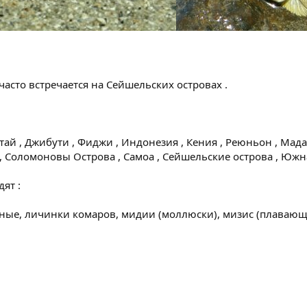
асто встречается на Сейшельских островах .
тай , Джибути , Фиджи , Индонезия , Кения , Реюньон , Мад
Соломоновы Острова , Самоа , Сейшельские острова , Южная
ят :
зные, личинки комаров, мидии (моллюски), мизис (плавающ