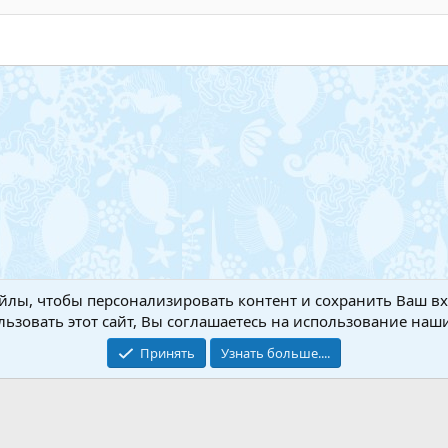
ловок 3
Обратная связь
Условия и
йлы, чтобы персонализировать контент и сохранить Ваш вхо
ьзовать этот сайт, Вы соглашаетесь на использование наши
Add-ons by TeslaCloud ☁️
®
Перевод от Jumuro
Принять
Узнать больше....
Xenforo Theme
© by ©XenTR