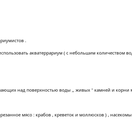
риумистов .
пользовать акватеррариум ( с небольшим количеством воды
упающих над поверхностью воды ,, живых " камней и корни 
езанное мясо : крабов , креветок и моллюсков ) , насекомы