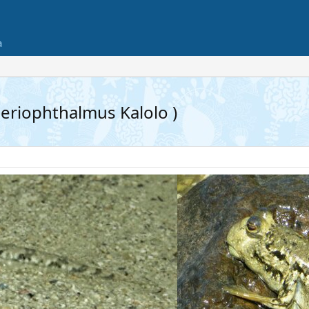
а
riophthalmus Kalolo )