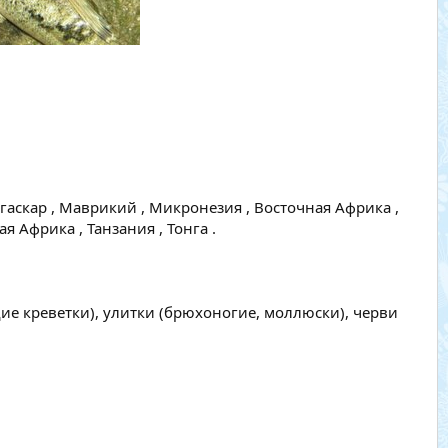
агаскар , Маврикий , Микронезия , Восточная Африка ,
 Африка , Танзания , Тонга .
ие креветки), улитки (брюхоногие, моллюски), черви