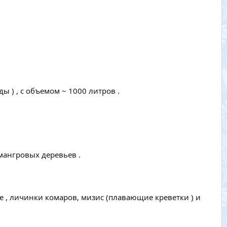
 ) , с объемом ~ 1000 литров .
мангровых деревьев .
е , личинки комаров, мизис (плавающие креветки ) и