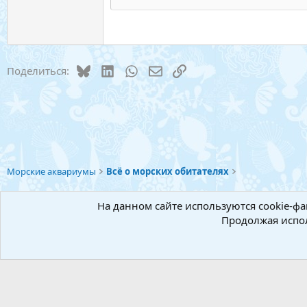
Заго
18
Georgia
22
Tahoma
26
Times New Roman
Bluesky
LinkedIn
WhatsApp
Электронная почта
Ссылка
Поделиться:
Trebuchet MS
Verdana
Морские аквариумы
Всё о морских обитателях
Русский (RU)
На данном сайте используются cookie-фа
Продолжая испол