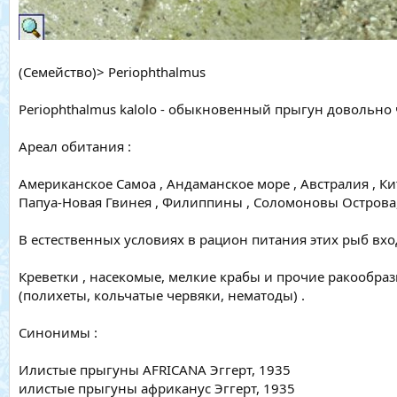
(Семейство)> Periophthalmus
Periophthalmus kalolo - обыкновенный прыгун довольно ч
Ареал обитания :
Американское Самоа , Андаманское море , Австралия , Ки
Папуа-Новая Гвинея , Филиппины , Соломоновы Острова, 
В естественных условиях в рацион питания этих рыб вход
Креветки , насекомые, мелкие крабы и прочие ракообра
(полихеты, кольчатые червяки, нематоды) .
Синонимы :
Илистые прыгуны AFRICANA Эггерт, 1935
илистые прыгуны африканус Эггерт, 1935