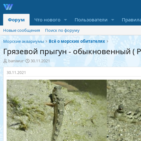
Форум
Что нового
Пользователи
Правил
Новые сообщения
Поиск по форуму
Морские аквариумы
Всё о морских обитателях
Грязевой прыгун - обыкновенный ( Pe
А
Д
baniwur
30.11.2021
в
а
т
т
30.11.2021
о
а
р
н
т
а
е
ч
м
а
ы
л
а