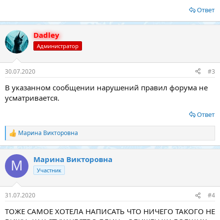
Ответ
Dadley
Администратор
30.07.2020
#3
В указанном сообщении нарушений правил форума не
усматривается.
Ответ
Марина Викторовна
Р
е
а
Марина Викторовна
к
М
ц
Участник
и
и
:
31.07.2020
#4
ТОЖЕ САМОЕ ХОТЕЛА НАПИСАТЬ ЧТО НИЧЕГО ТАКОГО НЕ