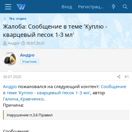
Вход
Регистрация
Тех. отдел
Жалоба: Сообщение в теме 'Куплю -
кварцевый песок 1-3 мл'
А
Д
Андро
30.07.2020
в
а
т
т
Андро
о
а
Участник
р
н
т
а
е
ч
30.07.2020
#1
м
а
ы
л
Андро
пожаловался на следующий контент:
Сообщение
а
в теме 'Куплю - кварцевый песок 1-3 мл'
, автор
Галина_Кравченко
.
Причина:
Нарушение п.3.6 Правил
Сообщение: