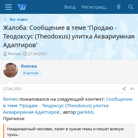
Вход
Регистрация
Тех. отдел
Жалоба: Сообщение в теме 'Продаю -
Теодоксус (Theodoxus) улитка Аквариумная
Адаптиров'
А
Д
Romeo
27.04.2021
в
а
т
т
Romeo
о
а
Участник
р
н
т
а
е
ч
27.04.2021
#1
м
а
ы
л
Romeo
пожаловался на следующий контент:
Сообщение
а
в теме 'Продаю - Теодоксус (Theodoxus) улитка
Аквариумная Адаптиров'
, автор
garik66
.
Причина:
Неадекватный человек, лезет в чужие темы и пишет всякую
чушь.