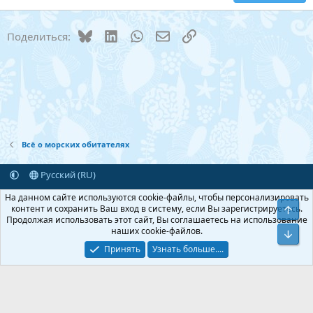
18
Tahoma
22
Times New Roman
Bluesky
LinkedIn
WhatsApp
Электронная почта
Ссылка
Поделиться:
26
Trebuchet MS
Verdana
Всё о морских обитателях
Русский (RU)
Обратная связь
Условия и правила
На данном сайте используются cookie-файлы, чтобы персонализировать
Политика конфиденциальности
Помощь
Главная
R
контент и сохранить Ваш вход в систему, если Вы зарегистрируетесь.
Верх
S
Продолжая использовать этот сайт, Вы соглашаетесь на использование
S
наших cookie-файлов.
Add-ons by TeslaCloud ☁️
Низ
®
Перевод от Jumuro
Принять
Узнать больше....
Xenforo Theme
© by ©XenTR