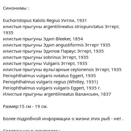
Синонимы :
Euchoristopus Kalolo Regius Уитли, 1931
илистые прыгуны argentilineatus striopunctatus Эггерт,
1935
илистые прыгуны Эдип Bleeker, 1854
илистые прыгуны Эдип angustiformis Эггерт 1935
илистые прыгуны Эдипов Парвус Эггерт, 1935
илистые прыгуны sobrinus Эггерт, 1935
илистые прыгуны Vulgaris Эггерт, 1935
илистые прыгуны вульгарные ceylonensis Эггерт, 1935
Periophthalmus vulgaris notatus Eggert, 1935
Periophthalmus vulgaris regius (Whitley, 1931)
Periophthalmus vulgaris vulgaris Eggert, 1935 г.
Илистые прыгуны argentilineatus Валансьен, 1837
Размер:15 см - 19 см.
Более подробной информации о жизни этих рыб - нет .
Содержание в аквариуме :