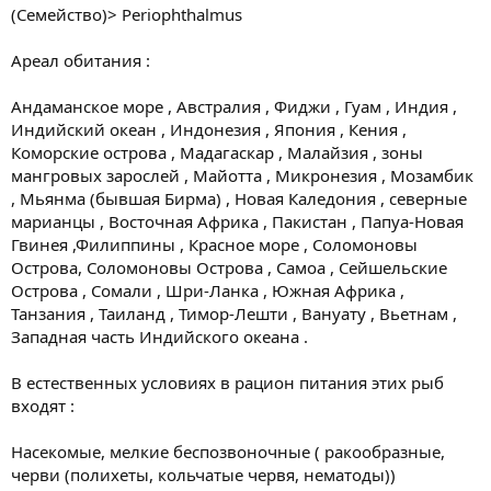
(Семейство)> Periophthalmus
Ареал обитания :
Андаманское море , Австралия , Фиджи , Гуам , Индия ,
Индийский океан , Индонезия , Япония , Кения ,
Коморские острова , Мадагаскар , Малайзия , зоны
мангровых зарослей , Майотта , Микронезия , Мозамбик
, Мьянма (бывшая Бирма) , Новая Каледония , северные
марианцы , Восточная Африка , Пакистан , Папуа-Новая
Гвинея ,Филиппины , Красное море , Соломоновы
Острова, Соломоновы Острова , Самоа , Сейшельские
Острова , Сомали , Шри-Ланка , Южная Африка ,
Танзания , Таиланд , Тимор-Лешти , Вануату , Вьетнам ,
Западная часть Индийского океана .
В естественных условиях в рацион питания этих рыб
входят :
Насекомые, мелкие беспозвоночные ( ракообразные,
черви (полихеты, кольчатые червя, нематоды))