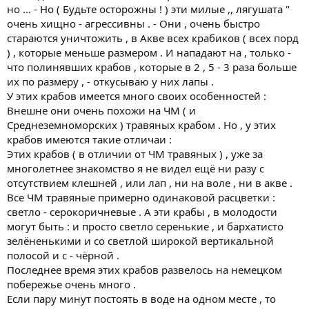
но ... - Но ( Будьте осторожны ! ) эти милые ,, лягушата "
очень хищно - агрессивны . - Они , очень быстро
стараются уничтожить , в Акве всех крабиков ( всех порд
) , которые меньше размером . И нападают на , только -
что полинявших крабов , которые в 2 , 5 - 3 раза больше
их по размеру , - откусываю у них лапы .
У этих крабов имеется много своих особенностей :
Внешне они очень похожи на ЧМ ( и
Среднеземноморских ) травяных крабом . Но , у этих
крабов имеются такие отличаи :
Этих крабов ( в отличии от ЧМ травяных ) , уже за
многолетнее знакомство я не видел ещё ни разу с
отсутствием клешней , или лап , ни на воле , ни в акве .
Все ЧМ травяные примерно одинаковой расцветки :
светло - серокоричневые . А эти крабы , в молодости
могут быть : и просто светло серенькие , и бархатисто
зелёненькими и со светлой широкой вертикальной
полосой и с - чёрной .
Последнее время этих крабов развелось на немецком
побережье очень много .
Если пару минут постоять в воде на одном месте , то