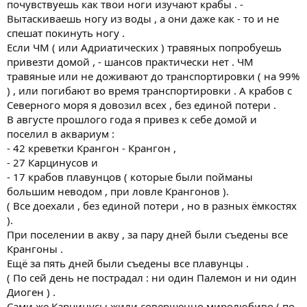
почувствуешь как твои ноги изучают крабы . -
Вытаскиваешь ногу из воды , а они даже как - то и не
спешат покинуть ногу .
Если ЧМ ( или Адриатических ) травяных попробуешь
привезти домой , - шансов практически нет . ЧМ
травяные или не доживают до транспортировки ( на 99%
) , или погибают во время транспортировки . А крабов с
Северного моря я довозил всех , без единой потери .
В августе прошлого года я привез к себе домой и
поселил в аквариум :
- 42 креветки Крангон - Крангон ,
- 27 Карцинусов и
- 17 крабов плавунцов ( которые были пойманы
большим неводом , при ловле Крангонов ).
( Все доехали , без единой потери , но в разных ёмкостях
).
При поселении в акву , за пару дней были съедены все
Крангоны .
Ещё за пять дней были съедены все плавунцы .
( По сей день не пострадал : ни один Палемон и ни один
Диоген ) .
Сами же Карцинусы жили совершенно миролюбиво ( по