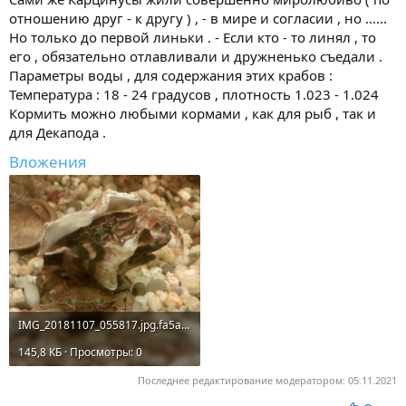
отношению друг - к другу ) , - в мире и согласии , но ......
Но только до первой линьки . - Если кто - то линял , то
его , обязательно отлавливали и дружненько съедали .
Параметры воды , для содержания этих крабов :
Температура : 18 - 24 градусов , плотность 1.023 - 1.024
Кормить можно любыми кормами , как для рыб , так и
для Декапода .
Вложения
IMG_20181107_055817.jpg.fa5a3fc3936255aa4340118829d1d3bf.jpg.0a8140e9a5ec6af835a6fb5ea1ee0d15.jpg
145,8 КБ · Просмотры: 0
Последнее редактирование модератором:
05.11.2021