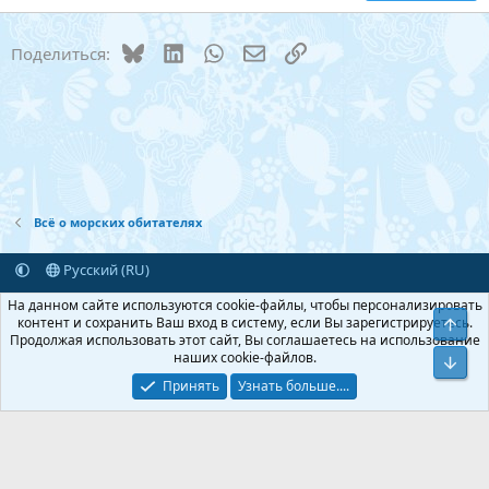
18
Tahoma
22
Times New Roman
Bluesky
LinkedIn
WhatsApp
Электронная почта
Ссылка
Поделиться:
26
Trebuchet MS
Verdana
Всё о морских обитателях
Русский (RU)
Обратная связь
Условия и правила
На данном сайте используются cookie-файлы, чтобы персонализировать
Политика конфиденциальности
Помощь
Главная
R
контент и сохранить Ваш вход в систему, если Вы зарегистрируетесь.
Верх
S
Продолжая использовать этот сайт, Вы соглашаетесь на использование
S
наших cookie-файлов.
Add-ons by TeslaCloud ☁️
Низ
®
Перевод от Jumuro
Принять
Узнать больше....
Xenforo Theme
© by ©XenTR