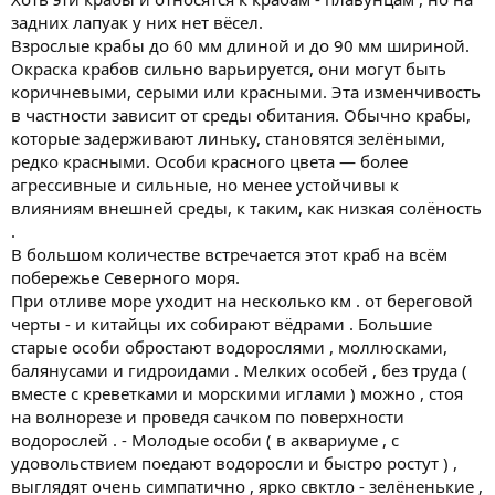
задних лапуак у них нет вёсел.
Взрослые крабы до 60 мм длиной и до 90 мм шириной.
Окраска крабов сильно варьируется, они могут быть
коричневыми, серыми или красными. Эта изменчивость
в частности зависит от среды обитания. Обычно крабы,
которые задерживают линьку, становятся зелёными,
редко красными. Особи красного цвета — более
агрессивные и сильные, но менее устойчивы к
влияниям внешней среды, к таким, как низкая солёность
.
В большом количестве встречается этот краб на всём
побережье Северного моря.
При отливе море уходит на несколько км . от береговой
черты - и китайцы их собирают вёдрами . Большие
старые особи обростают водорослями , моллюсками,
балянусами и гидроидами . Мелких особей , без труда (
вместе с креветками и морскими иглами ) можно , стоя
на волнорезе и проведя сачком по поверхности
водорослей . - Молодые особи ( в аквариуме , с
удовольствием поедают водоросли и быстро ростут ) ,
выглядят очень симпатично , ярко свктло - зелёненькие ,