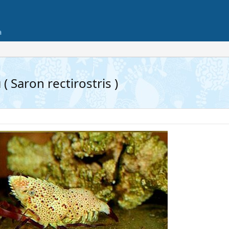
а
aron rectirostris )