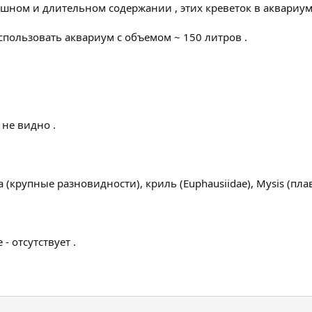
шном и длительном содержании , этих креветок в аквариуме 
спользовать аквариум с объемом ~ 150 литров .
 не видно .
(крупные разновидности), криль (Euphausiidae), Mysis (пла
 отсутствует .