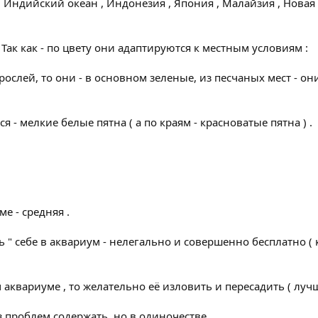
 Индийский океан , Индонезия , Япония , Малайзия , Новая 
- Так как - по цвету они адаптируются к местным условиям :
ослей, то они - в основном зеленые, из песчаных мест - он
 - мелкие белые пятна ( а по краям - красноватые пятна ) .
е - средняя .
ить " себе в аквариум - нелегально и совершенно бесплатно ( 
 аквариуме , то желательно её изловить и пересадить ( лучш
 проблем содержать, но в одиночестве.