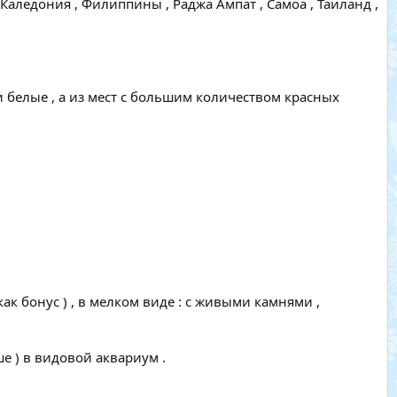
Каледония , Филиппины , Раджа Ампат , Самоа , Таиланд ,
и белые , а из мест с большим количеством красных
как бонус ) , в мелком виде : с живыми камнями ,
е ) в видовой аквариум .