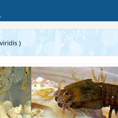
а
iridis )