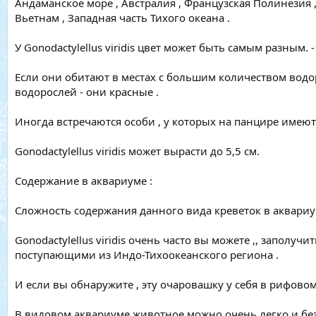
Андаманское море , Австралия , Французская Полинезия ,
Вьетнам , Западная часть Тихого океана .
У Gonodactylellus viridis цвет может быть самым разным. 
Если они обитают в местах с большим количеством водор
водорослей - они красные .
Иногда встречаются особи , у которых на панцире имеются
Gonodactylellus viridis может вырасти до 5,5 см.
Содержание в аквариуме :
Сложность содержания данного вида креветок в аквариум
Gonodactylellus viridis очень часто вы можете ,, заполуч
поступающими из Индо-Тихоокеанского региона .
И если вы обнаружите , эту очаровашку у себя в рифовом
В видовом аквариуме животное можно очень легко и без