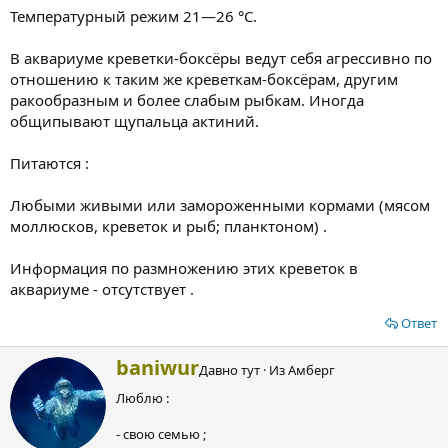
Температурный режим 21—26 °C.
В аквариуме креветки-боксёры ведут себя агрессивно по
отношению к таким же креветкам-боксёрам, другим
ракообразным и более слабым рыбкам. Иногда
общипывают щупальца актиний.
Питаются :
Любыми живыми или замороженными кормами (мясом
моллюсков, креветок и рыб; планктоном) .
Информация по размножению этих креветок в
аквариуме - отсутствует .
Ответ
А
baniwur
Давно тут
·
Из
Амберг
в
Люблю :
т
о
- свою семью ;
р