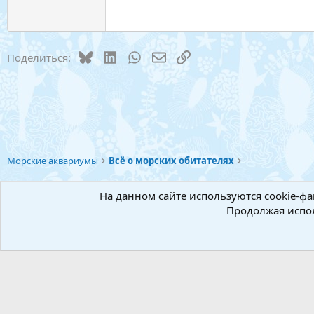
Georgia
22
Tahoma
26
Times New Roman
Bluesky
LinkedIn
WhatsApp
Электронная почта
Ссылка
Поделиться:
Trebuchet MS
Verdana
Морские аквариумы
Всё о морских обитателях
Русский (RU)
На данном сайте используются cookie-фа
Продолжая испол