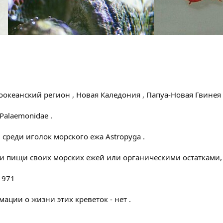
океанский регион , Новая Каледония , Папуа-Новая Гвинея ,
 Palaemonidae .
 среди иголок морского ежа Astropyga .
ами пищи своих морских ежей или органическими остатками
 1971
ции о жизни этих креветок - нет .