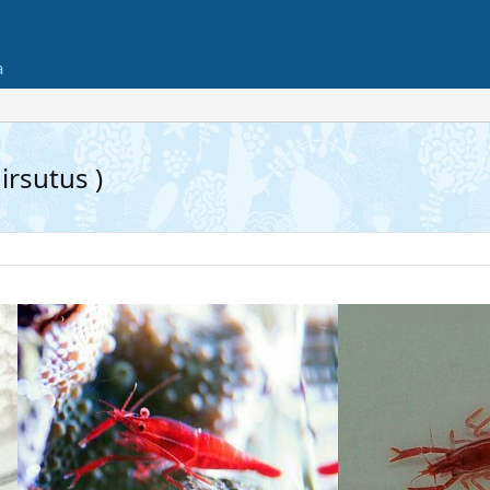
а
rsutus )