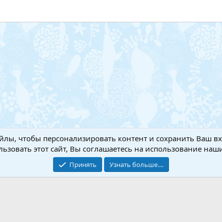
Обратная связь
Условия и
йлы, чтобы персонализировать контент и сохранить Ваш вхо
ьзовать этот сайт, Вы соглашаетесь на использование наши
Add-ons by TeslaCloud ☁️
®
Перевод от Jumuro
Принять
Узнать больше....
Xenforo Theme
© by ©XenTR