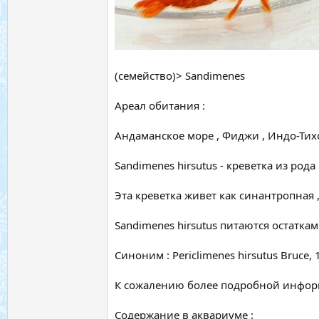
(семейство)> Sandimenes
Ареал обитания :
Андаманское море , Фиджи , Индо-Тихо
Sandimenes hirsutus - креветка из рода
Эта креветка живет как синантропная ,
Sandimenes hirsutus питаются остатк
Синоним : Periclimenes hirsutus Bruce,
К сожалению более подробной информа
Содержание в аквариуме :