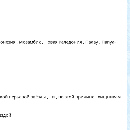
незия , Мозамбик , Новая Каледония , Палау , Папуа-
ткой перьевой звёзды , - и , по этой причине : хищникам
здой .