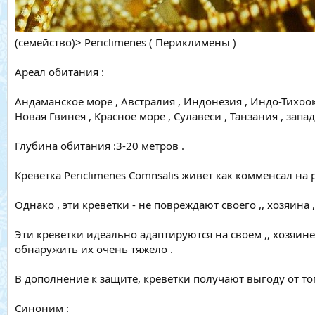
(семейство)> Periclimenes ( Периклимены )
Ареал обитания :
Андаманское море , Австралия , Индонезия , Индо-Тихоок
Новая Гвинея , Красное море , Сулавеси , Танзания , запа
Глубина обитания :3-20 метров .
Креветка Periclimenes Comnsalis живет как комменсал на
Однако , эти креветки - не повреждают своего ,, хозяина ,,
Эти креветки идеально адаптируются на своём ,, хозяине 
обнаружить их очень тяжело .
В дополнение к защите, креветки получают выгоду от то
Синоним :