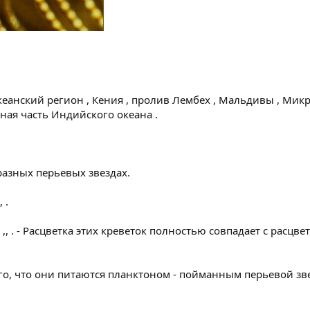
еанский регион , Кения , пролив Лембех , Мальдивы , Микро
дная часть Индийского океана .
 разных перьевых звездах.
 .
,, . - Расцветка этих креветок полностью совпадает с расцве
го, что они питаются планктоном - пойманным перьевой зве