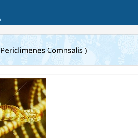
а
Periclimenes Comnsalis )