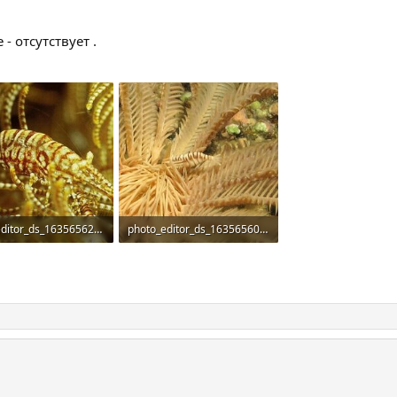
 отсутствует .
photo_editor_ds_1635656200275.jpg
photo_editor_ds_1635656090290.jpg
Б · Просмотры: 1
287,5 КБ · Просмотры: 1