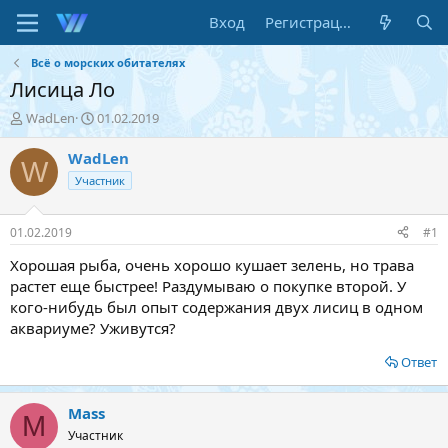
Вход
Регистрация
Всё о морских обитателях
Лисица Ло
А
Д
WadLen
01.02.2019
в
а
т
т
WadLen
W
о
а
Участник
р
н
т
а
е
ч
01.02.2019
#1
м
а
ы
л
Хорошая рыба, очень хорошо кушает зелень, но трава
а
растет еще быстрее! Раздумываю о покупке второй. У
кого-нибудь был опыт содержания двух лисиц в одном
аквариуме? Уживутся?
Ответ
Mass
M
Участник