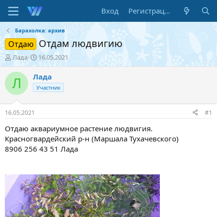
Вход
Регистрация
Барахолка: архив
Отдам людвигию
Отдаю
А
Д
Лада
16.05.2021
в
а
т
т
Лада
Л
о
а
Участник
р
н
т
а
е
ч
16.05.2021
#1
м
а
ы
л
Отдаю аквариумное растение людвигия.
а
Красногвардейский р-н (Маршала Тухачевского)
8906 256 43 51 Лада