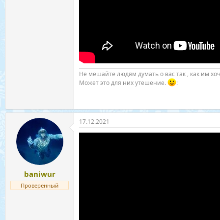
Не мешайте людям думать о вас так , как им хоч
Может это для них утешение.
:
17.12.2021
baniwur
Проверенный