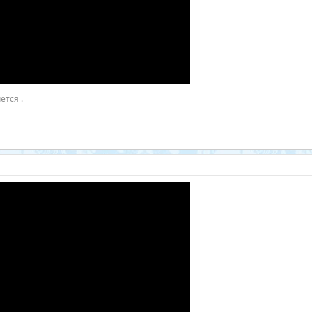
ется .