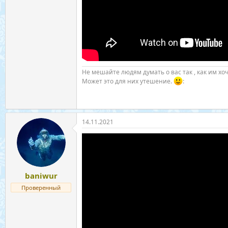
Не мешайте людям думать о вас так , как им хоч
Может это для них утешение.
:
14.11.2021
baniwur
Проверенный