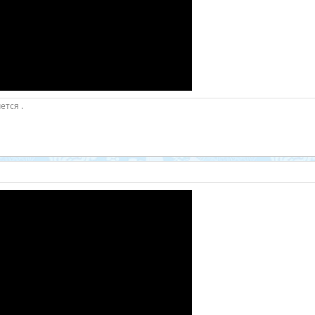
ется .