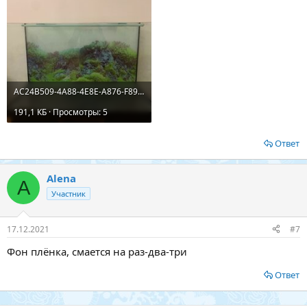
AC24B509-4A88-4E8E-A876-F8923CD65AEC.jpeg
191,1 КБ · Просмотры: 5
Ответ
Alena
A
Участник
17.12.2021
#7
Фон плёнка, смается на раз-два-три
Ответ