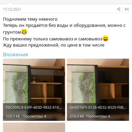
17.12.2021
#6
Поднимем тему немного
Теперь он продаётся без воды и оборудования, можно с
грунтом
По прежнему только самовывоз и самовывоз
Жду ваших предложений, по цене в том числе
Вложения
FDC008C8-63FF-4E0D-9832-61031A1F0F50.jpeg
6AAD16F5-0128-4D32-8320-F0B84B8092DE.jpeg
228,5 КБ · Просмотры: 4
219,3 КБ · Просмотры: 4