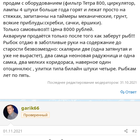
продам с оборудованием (фильтр Тетра 800, циркулятор,
лампы 4 штуки больше года горят и лежат просто на
стяжках, запитанны на таймеры механические, грунт,
всякие приблуды:скребки, сачки, ёршики).
Только самовывоз!!! Цена 8000 рублей.
Аквариум продаётся только после того как заберут рыб!!!
Рыбок отдаю в заботливые руки на содержание до
старости безвозмездно: скалярии две (одна затянутая и
уже не вырастет), два самца неоновая радужница и одна
самка, два мелких коридораса, наверное один
отоцинклюс , улитки типа билайн штуки четыре. Рыбкам
лет по пять.
Последнее редактирование модератором:
31.10.2021
Ответ
garik66
Проверенный
01.11.2021
#2