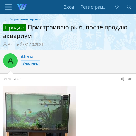
Вход
Регистрация
Барахолка: архив
Пристраиваю рыб, после продаю
Продаю
аквариум
А
Д
Alena
31.10.2021
в
а
т
т
Alena
A
о
а
Участник
р
н
т
а
е
ч
31.10.2021
#1
м
а
ы
л
а