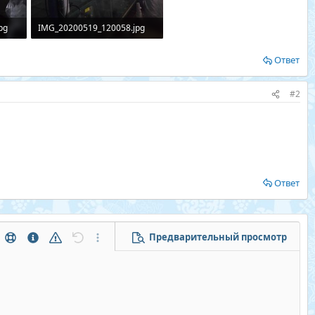
pg
IMG_20200519_120058.jpg
2
216,2 КБ · Просмотры: 13
Ответ
#2
Ответ
Предварительный просмотр
тры...
Помощь
Информация
Предупреждение
Отменить
Дополнительные параметры...