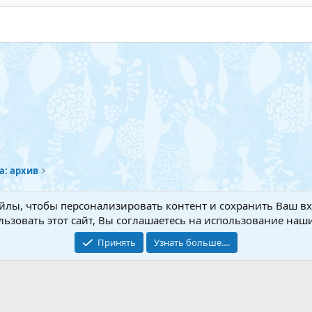
ловок 3
а: архив
Обратная связь
Условия и
йлы, чтобы персонализировать контент и сохранить Ваш вхо
ьзовать этот сайт, Вы соглашаетесь на использование наши
Add-ons by TeslaCloud ☁️
®
Перевод от Jumuro
Принять
Узнать больше....
Xenforo Theme
© by ©XenTR