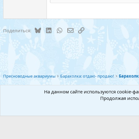
Заго
18
Georgia
22
Tahoma
26
Times New Roman
Bluesky
LinkedIn
WhatsApp
Электронная почта
Ссылка
Поделиться:
Trebuchet MS
Verdana
Пресноводные аквариумы
Барахолка: отдаю- продаю!
Барахолк
Русский (RU)
На данном сайте используются cookie-фа
Продолжая испол