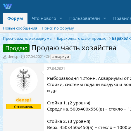
Форум
Что нового
Пользователи
Правил
Новые сообщения
Поиск по форуму
Пресноводные аквариумы
Барахолка: отдаю- продаю!
Барахолк
Продаю часть хозяйства
Продаю
А
Д
Т
denspi
27.04.2021
аквариум
в
а
е
т
т
г
27.04.2021
о
а
и
р
н
Рыборазводня 12тонн. Аквариумы от 25
т
а
Стойки, системы подачи воздуха и во
е
ч
и др.
м
а
ы
л
denspi
Стойка 1. (2 уровня)
а
Основатель
Середина. 500х400х550(в) – стекло – 1
Стойка 2. (3 уровня)
Верх. 450х450х450(в) – стекло – 1000р