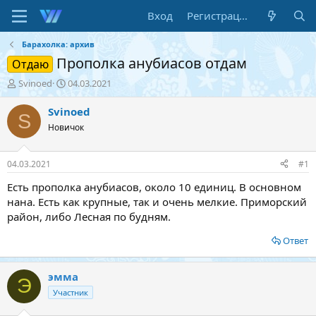
Вход
Регистрация
Барахолка: архив
Прополка анубиасов отдам
Отдаю
А
Д
Svinoed
04.03.2021
в
а
т
т
Svinoed
S
о
а
Новичок
р
н
т
а
е
ч
04.03.2021
#1
м
а
ы
л
Есть прополка анубиасов, около 10 единиц. В основном
а
нана. Есть как крупные, так и очень мелкие. Приморский
район, либо Лесная по будням.
Ответ
эмма
Э
Участник