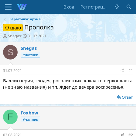
Вход
Регистрация
Барахолка: архив
Прополка
Отдаю
А
Д
Snegas
31.07.2021
в
а
т
т
Snegas
S
о
а
Участник
р
н
т
а
е
ч
31.07.2021
#1
м
а
ы
л
Валлиснерия, элодея, роголистник, какая-то верхоплавка
а
(не знаю названия) и тп. Ждет до вечера воскресенья.
Ответ
Foxbow
F
Участник
02.08.2021
#2