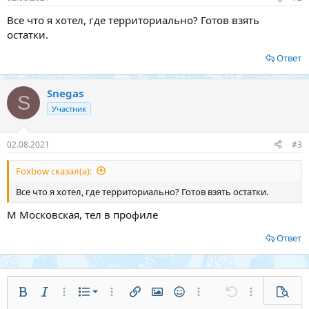
Все что я хотел, где территориально? Готов взять
остатки.
Ответ
Snegas
S
Участник
02.08.2021
#3
Foxbow сказал(а):
Все что я хотел, где территориально? Готов взять остатки.
М Московская, тел в профиле
Ответ
Нумерованный список
Полужирный
Курсив
Дополнительные параметры...
Список
Дополнительные параметры...
Ссылка
Изображение
Смайлы
Дополнительные парам
Отменить
Дополнитель
Предв