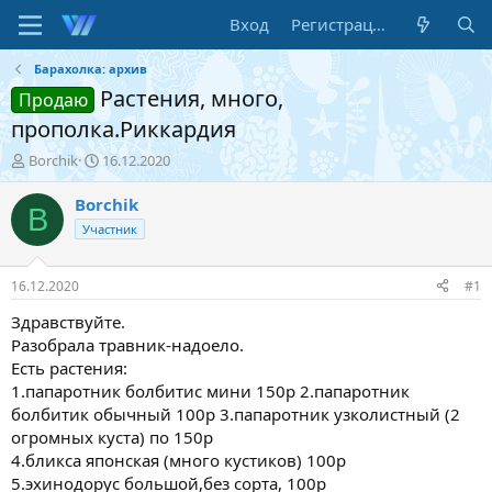
Вход
Регистрация
Барахолка: архив
Растения, много,
Продаю
прополка.Риккардия
А
Д
Borchik
16.12.2020
в
а
т
т
Borchik
B
о
а
Участник
р
н
т
а
е
ч
16.12.2020
#1
м
а
ы
л
Здравствуйте.
а
Разобрала травник-надоело.
Есть растения:
1.папаротник болбитис мини 150р 2.папаротник
болбитик обычный 100р 3.папаротник узколистный (2
огромных куста) по 150р
4.бликса японская (много кустиков) 100р
5.эхинодорус большой,без сорта, 100р