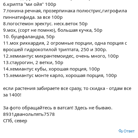
6.крипта "ми ойя" 100р
7.тонина речная, прозерпинака полюстрис,гигрофила
пиннатифида. за все 100р
8.погостемон эректус. неск.веток 50р
9.мох, (сорт не помню), большая кучка, 50р
10. буцефаландра, 50р
11.мох риккардия, 2 огромные порции, одна порция с
вросшей гидрокотилой триптата, 250 и 300р.
12.хемиантус микрантемоидес, очень много, 100р
13.стаурогин, 2 ветки, 50р
14.хемиантус кубы, хорошая порция, 100р
15.хемиантус монте карло, хорошая порция, 100р
если растения забираете все сразу, то скидка - отдам все
за 1400!
За фото обращайтесь в ватсап! Здесь не бываю.
8931дванольпять7578
СПб, север
Ответ