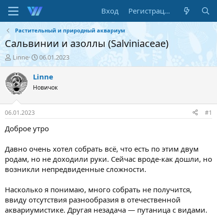
Вход
Регистрация
Растительный и природный аквариум
Сальвинии и азоллы (Salviniaceae)
А
Д
Linne
06.01.2023
в
а
т
т
Linne
о
а
Новичок
р
н
т
а
е
ч
06.01.2023
#1
м
а
ы
л
Доброе утро
а
Давно очень хотел собрать всё, что есть по этим двум
родам, но не доходили руки. Сейчас вроде-как дошли, но
возникли непредвиденные сложности.
Насколько я понимаю, много собрать не получится,
ввиду отсутствия разнообразия в отечественной
аквариумистике. Другая незадача — путаница с видами.