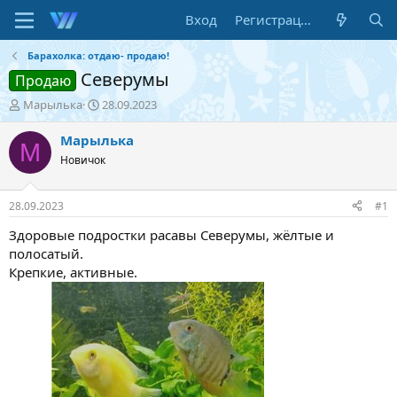
Вход
Регистрация
Барахолка: отдаю- продаю!
Северумы
Продаю
А
Д
Марылька
28.09.2023
в
а
т
т
Марылька
М
о
а
Новичок
р
н
т
а
е
ч
28.09.2023
#1
м
а
ы
л
Здоровые подростки расавы Северумы, жёлтые и
а
полосатый.
Крепкие, активные.