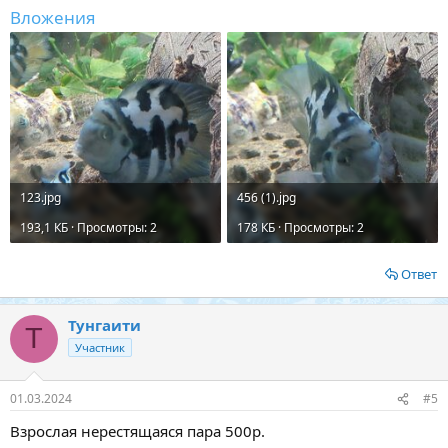
Вложения
123.jpg
456 (1).jpg
193,1 КБ · Просмотры: 2
178 КБ · Просмотры: 2
Ответ
Тунгаити
Т
Участник
01.03.2024
#5
Взрослая нерестящаяся пара 500р.