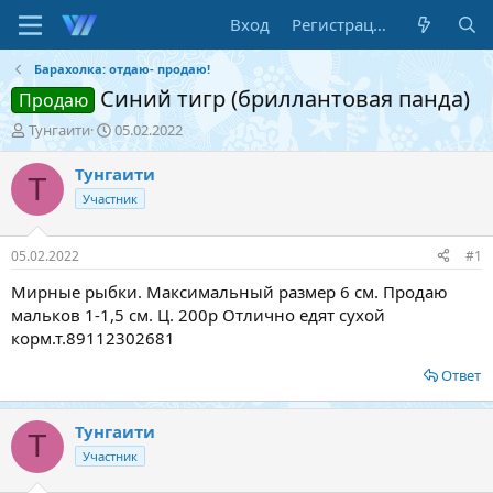
Вход
Регистрация
Барахолка: отдаю- продаю!
Синий тигр (бриллантовая панда)
Продаю
А
Д
Тунгаити
05.02.2022
в
а
т
т
Тунгаити
Т
о
а
Участник
р
н
т
а
е
ч
05.02.2022
#1
м
а
ы
л
Мирные рыбки. Максимальный размер 6 см. Продаю
а
мальков 1-1,5 см. Ц. 200р Отлично едят сухой
корм.т.89112302681
Ответ
Тунгаити
Т
Участник