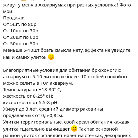
живут у меня в Аквариумах при разных условиях ! Фото
мои!
Продажа:
От 5шт. по 80р
От 10шт по 70р
От 20шт по 60р
От 50шт по 50р
Меньше 5-10шт брать смысла нету, эффекта не увидите,
как и самих улиток
Благоприятные условия для обитания брюхоногих:
аквариум от 5-10 литров и более; 10 особей спокойно
можно селить в 10л аквариум.
Температура от +18-30° С;
жесткость от 8-25° dH;
кислотность от 5.5-8 pH.
Живут до 3 лет, средний диаметр раковины
продаваемых от 0,5-0,8см.
Улитки территориальные, свой ареал обитания каждая
улитка тщательно вычищает
Так так основной
рацион улиток составляет налет на стенках, декорациях