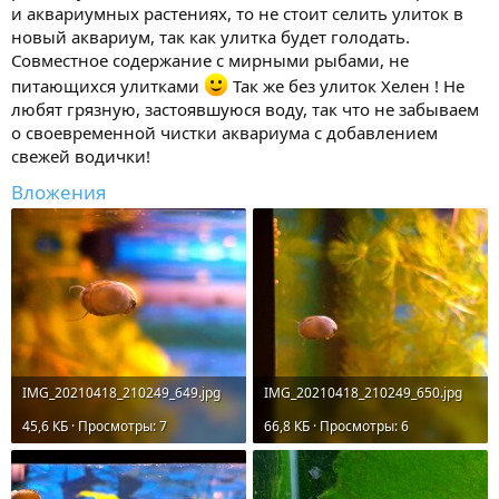
и аквариумных растениях, то не стоит селить улиток в
новый аквариум, так как улитка будет голодать.
Совместное содержание с мирными рыбами, не
питающихся улитками
Так же без улиток Хелен ! Не
любят грязную, застоявшуюся воду, так что не забываем
о своевременной чистки аквариума с добавлением
свежей водички!
Вложения
IMG_20210418_210249_649.jpg
IMG_20210418_210249_650.jpg
45,6 КБ · Просмотры: 7
66,8 КБ · Просмотры: 6