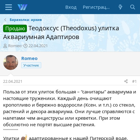
Вход
Регистрация
Барахолка: архив
Теодоксус (Theodoxus) улитка
Продаю
Аквариумная Адаптиров
А
Д
Romeo
22.04.2021
в
а
т
т
Romeo
о
а
Участник
р
н
т
а
е
ч
22.04.2021
#1
м
а
ы
л
Польза от этих улиток большая – “санитары” аквариума и
а
настоящие труженики. Каждый день очищают
кропотливо и бережно водоросли (Ксен. и т.п.) со стекол,
растений и декора аквариума. Они лучше справляются с
налетами чем анциструсы или креветки. При этом
обсолютно не портят высшие растения.
````````````
Улитки
адаптированные к нашей Питерской воде,