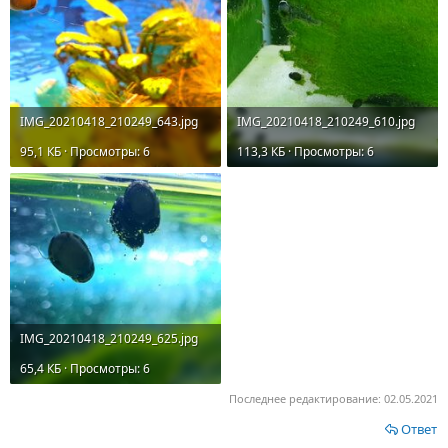
IMG_20210418_210249_643.jpg
IMG_20210418_210249_610.jpg
95,1 КБ · Просмотры: 6
113,3 КБ · Просмотры: 6
IMG_20210418_210249_625.jpg
65,4 КБ · Просмотры: 6
Последнее редактирование:
02.05.2021
Ответ