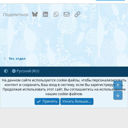
18
Tahoma
22
Times New Roman
Bluesky
LinkedIn
WhatsApp
Электронная почта
Ссылка
Поделиться:
26
Trebuchet MS
Verdana
Тех. отдел
Русский (RU)
Обратная связь
Условия и правила
На данном сайте используются cookie-файлы, чтобы персонализировать
Политика конфиденциальности
Помощь
Главная
R
контент и сохранить Ваш вход в систему, если Вы зарегистрируетесь.
Верх
S
Продолжая использовать этот сайт, Вы соглашаетесь на использование
S
наших cookie-файлов.
Add-ons by TeslaCloud ☁️
Низ
®
Перевод от Jumuro
Принять
Узнать больше....
Xenforo Theme
© by ©XenTR