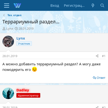
Вход
Регистрация
Тех. отдел
Террариумный раздел...
А
Д
Lynx
28.01.2019
в
а
т
т
Lynx
о
а
Участник
р
н
т
а
е
ч
28.01.2019
#1
м
а
ы
л
А можно добавить террариумный раздел? А могу даже
а
помодерить его
Ответ
Dadley
Администратор
28.01.2019
#2