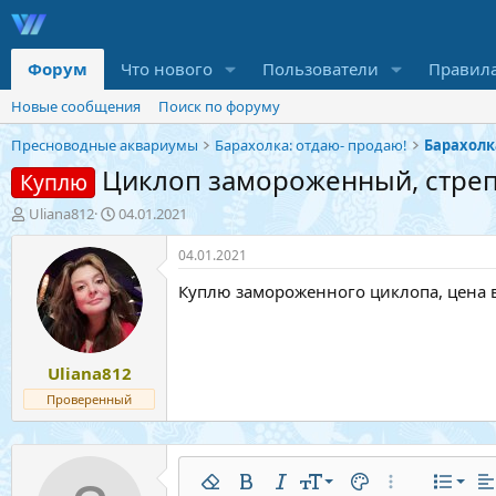
Форум
Что нового
Пользователи
Правил
Новые сообщения
Поиск по форуму
Пресноводные аквариумы
Барахолка: отдаю- продаю!
Барахолк
Циклоп замороженный, стре
Куплю
А
Д
Uliana812
04.01.2021
в
а
т
т
04.01.2021
о
а
Куплю замороженного циклопа, цена в п
р
н
т
а
е
ч
м
а
Uliana812
ы
л
а
Проверенный
По л
9
Обы
Удалить форматирование
Полужирный
Курсив
Размер шрифта
Цвет текста
Дополнительн
Список
В