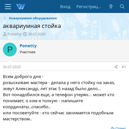
Вход
Регистрация
Аквариумное оборудование
аквариумная стойка
А
Д
Ponetty
30.07.2020
в
а
т
т
Ponetty
P
о
а
Участник
р
н
т
а
е
ч
30.07.2020
#1
м
а
ы
л
Всем доброго дня -
а
розыскиваю мастера - делала у него стойку на заказ,
зовут Александр, лет этак 5 назад было дело...
Вот понадобился еще, а телефон утерян... может кто
понимает, о ком я толкую - напишите
координаты..спасибо..
или посоветуйте - кто сейчас занимается подобным
мастерством..
Ответ