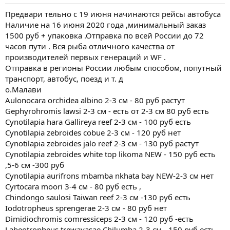
Предвари тельно с 19 июня начинаются рейсы автобуса
Наличие на 16 июня 2020 года ,минимальный заказ
1500 руб + упаковка .Отправка по всей России до 72
часов пути . Вся рыба отличного качества от
производителей первых генераций и WF .
Отправка в регионы России любым способом, попутный
транспорт, автобус, поезд и т. д
о.Малави
Aulonocara orсhidea albino 2-3 см - 80 руб растут
Gephyrohromis lawsi 2-3 см - есть от 2-3 см 80 руб есть
Cynotilapia hara Gallireya reef 2-3 см - 100 руб есть
Cynotilapia zebroides cobue 2-3 см - 120 руб нет
Cynotilapia zebroides jalo reef 2-3 см - 130 руб растут
Cynotilapia zebroides white top likoma NEW - 150 руб есть
,5-6 см -300 руб
Cynotilapia aurifrons mbamba nkhata bay NEW-2-3 см нет
Cyrtocara moori 3-4 см - 80 руб есть ,
Chindongo saulosi Taiwan reef 2-3 см -130 руб есть
Iodotropheus sprengerae 2-3 см - 80 руб нет
Dimidiochromis comressiceps 2-3 см - 120 руб -есть
Labeotropheus trewavasae Chilumba 2-3 см - 150 руб есть