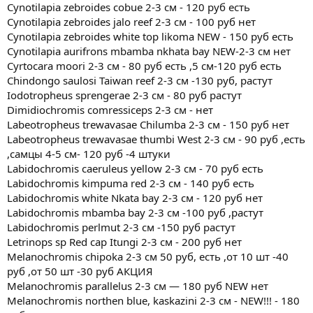
Cynotilapia zebroides cobue 2-3 см - 120 руб есть
Cynotilapia zebroides jalo reef 2-3 см - 100 руб нет
Cynotilapia zebroides white top likoma NEW - 150 руб есть
Cynotilapia aurifrons mbamba nkhata bay NEW-2-3 см нет
Cyrtocara moori 2-3 см - 80 руб есть ,5 см-120 руб есть
Chindongo saulosi Taiwan reef 2-3 см -130 руб, растут
Iodotropheus sprengerae 2-3 см - 80 руб растут
Dimidiochromis comressiceps 2-3 см - нет
Labeotropheus trewavasae Chilumba 2-3 см - 150 руб нет
Labeotropheus trewavasae thumbi West 2-3 см - 90 руб ,есть
,самцы 4-5 см- 120 руб -4 штуки
Labidochromis caeruleus yellow 2-3 см - 70 руб есть
Labidochromis kimpuma red 2-3 см - 140 руб есть
Labidoсhromis white Nkata bay 2-3 см - 120 руб нет
Labidochromis mbamba bay 2-3 см -100 руб ,растут
Labidochromis perlmut 2-3 см -150 руб растут
Letrinops sp Red cap Itungi 2-3 см - 200 руб нет
Melanochromis chipoka 2-3 см 50 руб, есть ,от 10 шт -40
руб ,от 50 шт -30 руб АКЦИЯ
Melanochromis parallelus 2-3 см — 180 руб NEW нет
Melanochromis northen blue, kaskazini 2-3 см - NEW!!! - 180