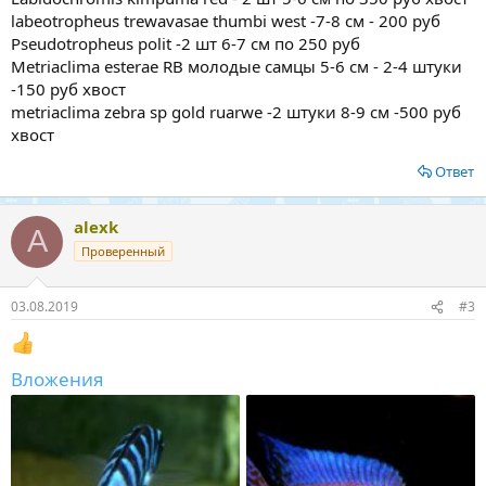
labeotropheus trewavasae thumbi west -7-8 см - 200 руб
Pseudotropheus polit -2 шт 6-7 см по 250 руб
Metriaclima esterae RB молодые самцы 5-6 см - 2-4 штуки
-150 руб хвост
metriaclima zebra sp gold ruarwe -2 штуки 8-9 см -500 руб
хвост
Ответ
alexk
A
Проверенный
03.08.2019
#3
Вложения