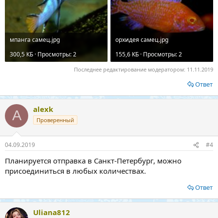
мпанга самец.jpg
орхидея самец.jpg
300,5 КБ · Просмотры: 2
155,6 КБ · Просмотры: 2
Последнее редактирование модератором:
11.11.2019
Ответ
alexk
A
Проверенный
04.09.2019
#4
Планируется отправка в Санкт-Петербург, можно
присоединиться в любых количествах.
Ответ
Uliana812