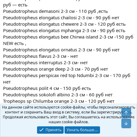
руб — есть
Pseudotropheus demasoni 2-3 см - 110 руб ,есть
Pseudotropheus elongatus chailosi 2-3 см - 90 руб нет
Pseudotropheus elongatus chewere 2-3 см - 120 руб есть
Pseudotropheus elongatus mphanga 2-3 см - 90 руб есть
Pseudotropheus elongatus bee Chirwa island 2-3 см -150 руб
NEW есть ,
Pseudotropheus elongatus ornatus 2-3 см - 90 руб нет
Pseudotropheus flavus 2-3 см - нет
Pseudotropheus interruptus 2-3 см- нет
Pseudotropheus orange deep 2-3 см - 70 руб нет
Pseudotropheus perspicax red top Ndumbi 2-3 см - 170 руб
нет
Pseudotropheus polit 4 см - 150 руб есть
Pseudotropheus sokolofi albino 2-3 см - 60 руб нет
Tropheops sp Chilumba orange 2-3 см - 120 руб нет
Tropheops sp Higga reef NEW f2-100 руб есть
На данном сайте используются cookie-файлы, чтобы персонализировать
контент и сохранить Ваш вход в систему, если Вы зарегистрируетесь.
Tropheops red fin 2-3 см -120 руб есть
Продолжая использовать этот сайт, Вы соглашаетесь на использование
Sciaenochromis fryeri snow white 2-3см - 150 руб ,растут
наших cookie-файлов.
sciaenochromis frieri обычный (синий самец ,серая самка)
Принять
Узнать больше....
- 100 руб есть мало