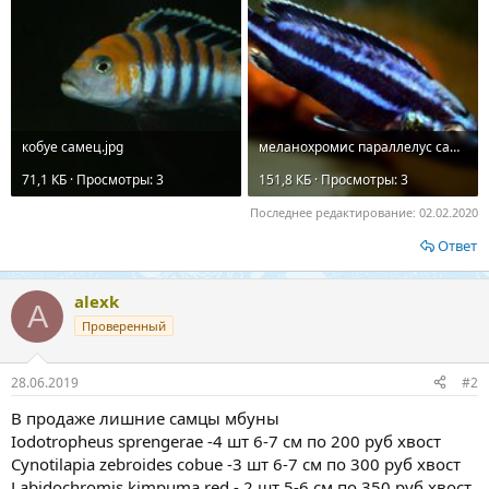
кобуе самец.jpg
меланохромис параллелус самец.jpg
71,1 КБ · Просмотры: 3
151,8 КБ · Просмотры: 3
Последнее редактирование:
02.02.2020
Ответ
alexk
A
Проверенный
28.06.2019
#2
В продаже лишние самцы мбуны
Iodotropheus sprengerae -4 шт 6-7 см по 200 руб хвост
Cynotilapia zebroides cobue -3 шт 6-7 см по 300 руб хвост
Labidochromis kimpuma red - 2 шт 5-6 см по 350 руб хвост