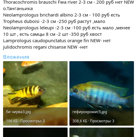
Thoracochromis brauschi Fwa river 2-3 см - 200 руб нет NEW
о.Танганьика
Neolamprologus brichardi albino 2-3 см - 100 руб есть
Tropheus duboisi -2-3 см -250 руб растут ,мало
Neolamprologus leleupi -2-3 см -100 руб есть мало ,менее
10 шт , есть самцы 8 см -2 шт -350 руб хвост
Lamprologus caudopunctatus orange fin NEW- нет
julidochromis regani chisanse NEW -нет
Вложения
би чирва3.jpg
гефирохромис5.jpg
196 КБ · Просмотры: 3
308,6 КБ · Просмотры: 3