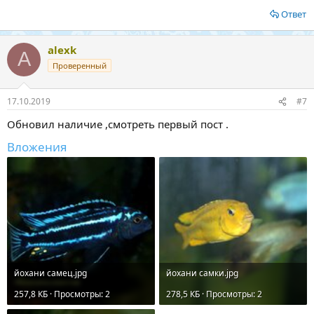
Ответ
alexk
A
Проверенный
17.10.2019
#7
Обновил наличие ,смотреть первый пост .
Вложения
йохани самец.jpg
йохани самки.jpg
257,8 КБ · Просмотры: 2
278,5 КБ · Просмотры: 2