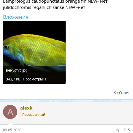
Lamprologus caudopunctatus orange fin NEW- нет
julidochromis regani chisanse NEW -нет
Вложения
венустус.jpg
343,7 КБ · Просмотры: 1
Ответ
alexk
A
Проверенный
09.05.2020
#15