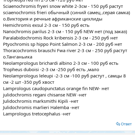
Sciaenochromis fryeri snow white 2-3см - 150 руб растут
sciaenochromis frieri обычный (синий самец ,серая самка)
о.Виктория и речные африканские цихлиды
Hemichromis exsul 2-3 см - 150 руб есть
Nanochromis parilus 2-3 см - 150 руб NEW нет (под заказ)
Paralabidochromis Rock kribensis 2-3 см - 250 руб нет
Ptyochromis sp hippo Point Salmon 2-3 см - 200 руб нет
Thoracochromis brauschi Fwa river 2-3 см - 250 руб растут
о.Танганьика
Neolamprologus brichardi albino 2-3 см - 100 руб есть
Tropheus duboisi -2-3 см -250 руб есть ,мало
Neolamprologus leleupi -2-3 см -100 руб растут , самцы 8
см -2 шт -350 руб хвост
Lamprologus caudopunctatus orange fin NEW- нет
julidochromis regani chisanse NEW -нет
Julidochromis marksmithi Kipili -нет
Julidochromis marlieri Halemba -нет
Lamprologus tretocephalus -нет
Ответ