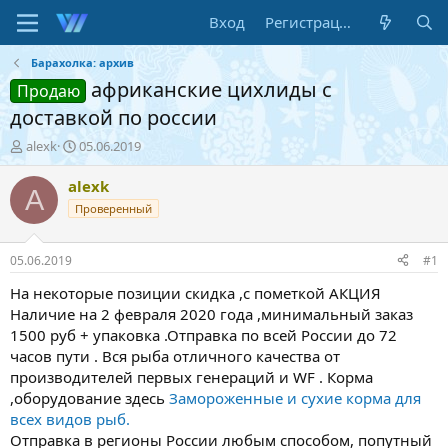
Вход
Регистрация
Барахолка: архив
африканские цихлиды с
Продаю
доставкой по россии
А
Д
alexk
05.06.2019
в
а
т
т
alexk
A
о
а
Проверенный
р
н
т
а
е
ч
05.06.2019
#1
м
а
ы
л
На некоторые позиции скидка ,с пометкой АКЦИЯ
а
Наличие на 2 февраля 2020 года ,минимальный заказ
1500 руб + упаковка .Отправка по всей России до 72
часов пути . Вся рыба отличного качества от
производителей первых генераций и WF . Корма
,оборудование здесь
Замороженные и сухие корма для
всех видов рыб.
Отправка в регионы России любым способом, попутный