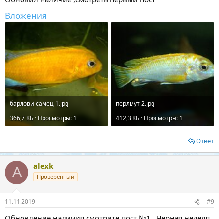
Вложения
барлови самец 1.jpg
перлмут 2.jpg
366,7 КБ · Просмотры: 1
412,3 КБ · Просмотры: 1
Ответ
alexk
A
Проверенный
11.11.2019
#9
Обновление наличия смотрите пост №1 . Черная неделя