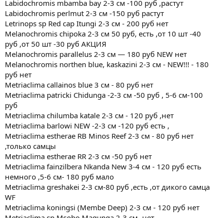
Labidochromis mbamba bay 2-3 см -100 руб ,растут
Labidochromis perlmut 2-3 см -150 руб растут
Letrinops sp Red cap Itungi 2-3 см - 200 руб нет
Melanochromis chipoka 2-3 см 50 руб, есть ,от 10 шт -40
руб ,от 50 шт -30 руб АКЦИЯ
Melanochromis parallelus 2-3 см — 180 руб NEW нет
Melanochromis northen blue, kaskazini 2-3 см - NEW!!! - 180
руб нет
Metriaclima callainos blue 3 см - 80 руб нет
Metriaclima patricki Chidunga -2-3 см -50 руб , 5-6 см-100
руб
Metriaclima chilumba katale 2-3 см - 120 руб ,нет
Metriaclima barlowi NEW -2-3 см -120 руб есть ,
Metriaclima estherae RB Minos Reef 2-3 см - 80 руб нет
,только самцы
Metriaclima estherae RR 2-3 см -50 руб нет
Metriaclima fainzilbera Nkanda New 3-4 см - 120 руб есть
немного ,5-6 см- 180 руб мало
Metriaclima greshakei 2-3 см-80 руб ,есть ,от дикого самца
WF
Metriaclima koningsi (Membe Deep) 2-3 см - 120 руб нет
Metriaclima sp.Msobo Magunga 2-3 см -нет