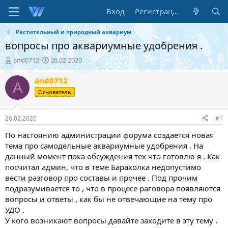
Вход
Регистрация
Растительный и природный аквариум
вопросы про аквариумные удобрения .
А
Д
and0712
26.02.2020
в
а
т
т
and0712
A
о
а
Основатель
р
н
т
а
е
ч
26.02.2020
#1
м
а
ы
л
По настоянию администрации форума создается новая
а
тема про самодельные аквариумные удобрения . На
данный момент пока обсуждения тех что готовлю я . Как
посчитал админ, что в теме Барахолка недопустимо
вести разговор про составы и прочее . Под прочим
подразумивается то , что в процесе раговора появляются
вопросы и ответы , как бы не отвечающие на тему про
УДО .
У кого возникают вопросы давайте заходите в эту тему .