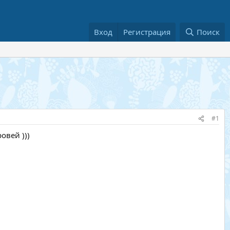
Вход
Регистрация
Поиск
#1
овей )))