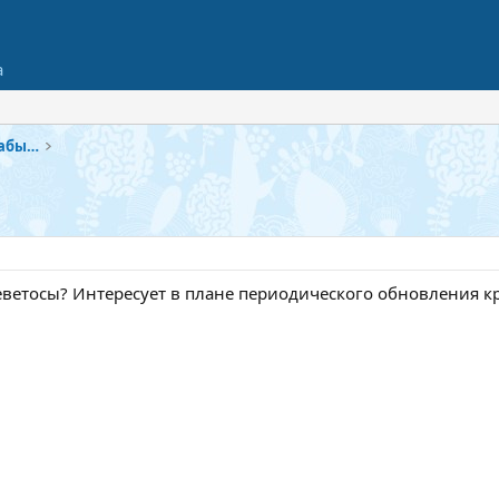
а
Ракообразные в аквариуме (раки- крабы- креветки)
еветосы? Интересует в плане периодического обновления кр