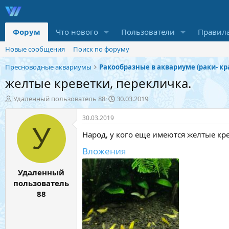
Форум
Что нового
Пользователи
Правил
Новые сообщения
Поиск по форуму
Пресноводные аквариумы
желтые креветки, перекличка.
А
Д
Удаленный пользователь 88
30.03.2019
в
а
т
т
30.03.2019
о
а
У
Народ, у кого еще имеются желтые кр
р
н
т
а
Вложения
е
ч
м
а
Удаленный
ы
л
а
пользователь
88